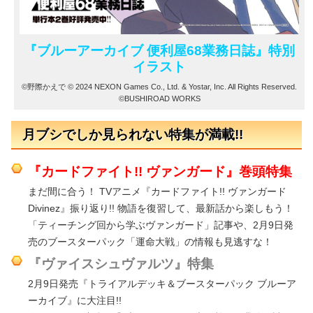
『ブルーアーカイブ 便利屋68業務日誌』特別
イラスト
©野際かえで © 2024 NEXON Games Co., Ltd. & Yostar, Inc. All Rights Reserved.
©BUSHIROAD WORKS
月ブシでしか見られない特集が満載!!
『カードファイト!! ヴァンガード』巻頭特集
まだ間に合う！ TVアニメ『カードファイト!! ヴァンガード
Divinez』振り返り!! 物語を復習して、最新話から楽しもう！
「ティーチング回から学ぶヴァンガード」記事や、2月9日発
売のブースターパック「運命大戦」の情報も見逃すな！
『ヴァイスシュヴァルツ』特集
2月9日発売『トライアルデッキ＆ブースターパック ブルーア
ーカイブ』に大注目!!