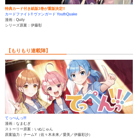
特典カード付き紙版3巻が重版決定!!
カードファイト!! ヴァンガード YouthQuake
漫画：Quily
シリーズ原案：伊藤彰
【もりもり連載陣】
てっぺんっ!!!
漫画：なまむぎ
ストーリー原案：いぬじゅん
原案協力：チームY（佐々木未来／愛美／伊藤彩沙）