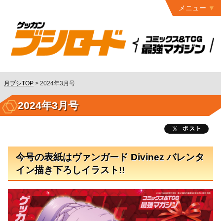
メニュー
トップ
最終号
月ブシ
バックナンバー
連載作品
月ブシTOP
>
2024年3月号
発行書籍
2024年3月号
特設ページ
読者ページ
今号の表紙はヴァンガード Divinez バレンタ
お問い合わせ
イン描き下ろしイラスト!!
コミック
グロウル