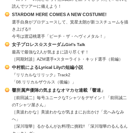
読んでツアーに備えよう！
STARDOM HERE COMES A NEW COSTUME!
選手自身がプロデュースして、箕星太朗が新コスチュームを描
き上げる!!
今号は渡辺桃選手「ピーチ・ザ・ヘヴィメタル！」
女子プロレス☆スターダム
Girl’s Talk
最高で最強な2人が気ままに語り尽くす！
［同期対談］AZM選手×スターライト・キッド選手（前編）
中村航によるLyrical Lilyの短編小説
『リリカルなリリック』Track2
「08.リリカルザウルス（後編）」
響所属声優陣の気ままなオマカセ連載「響連」
［前田誠二］毎号ユニークなTシャツをデザイン！「前田誠二
のTシャツ屋さん」
［美波わかな］美波わかなが気ままにお出かけ「北へみなみ
へ」
［深川瑠華］るかるんがお料理に挑戦!! 「深川瑠華のるんるん