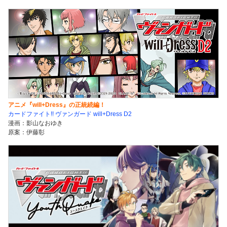
アニメ『will+Dress』の正統続編！
カードファイト!! ヴァンガード will+Dress D2
漫画：影山なおゆき
原案：伊藤彰