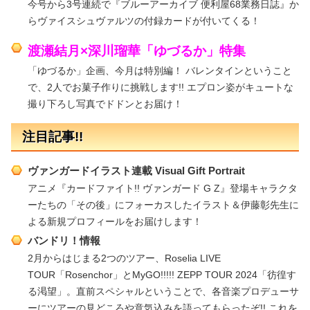
今号から3号連続で『ブルーアーカイブ 便利屋68業務日誌』か
らヴァイスシュヴァルツの付録カードが付いてくる！
渡瀬結月×深川瑠華「ゆづるか」特集
「ゆづるか」企画、今月は特別編！ バレンタインということ
で、2人でお菓子作りに挑戦します!! エプロン姿がキュートな
撮り下ろし写真でドドンとお届け！
注目記事!!
ヴァンガードイラスト連載 Visual Gift Portrait
アニメ『カードファイト!! ヴァンガード G Z』登場キャラクタ
ーたちの「その後」にフォーカスしたイラスト＆伊藤彰先生に
よる新規プロフィールをお届けします！
バンドリ！情報
2月からはじまる2つのツアー、Roselia LIVE
TOUR「Rosenchor」とMyGO!!!!! ZEPP TOUR 2024「彷徨す
る渇望」。直前スペシャルということで、各音楽プロデューサ
ーにツアーの見どころや意気込みを語ってもらったぞ!! これを