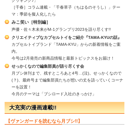
クッキング♪」
［千春］コラム連載・「千春草子（ちはるのそうし）」テー
マ：季節を擬人化したら
みこ笑い［特別編］
声優・佐々木未来がM-1グランプリ2023を語り尽くす!!
クリエイティブなカプセルトイをご紹介『TAMA-KYUの話』
カプセルトイブランド「TAMA-KYU」からの新着情報をご案
内。
今号は2月発売の新商品情報と最新トピックスをお届け！
せっかくなので編集部員が語り尽くす会
月ブシ休刊まで、残すところあと4号…(泣)。せっかくなので
(？)、最終号まで編集部員たちが想いの丈を語っていくコーナ
ーを設置！
今月のテーマは「ブシロード入社のきっかけ」
大充実の漫画連載!!
【ヴァンガードを読むなら月ブシ!!】