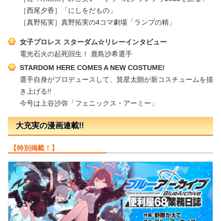
［西尾夕香］「にしをだもの」
［真野拓実］真野拓実の4コマ劇場「ランプの精」
女子プロレス スターダム☆リレーインタビュー
電光石火の起死回生！ 鹿島沙希選手
STARDOM HERE COMES A NEW COSTUME!
選手自身がプロデュースして、箕星太朗が新コスチュームを描
き上げる!!
今号は上谷沙弥「フェニックス・アーミー」
大充実の漫画連載!!
【特別掲載！】