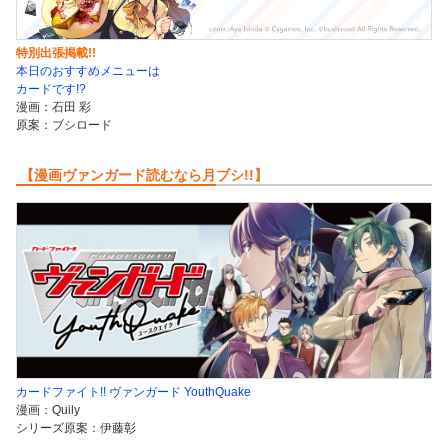
特別出張掲載!!
本日のおすすめメニューは
カードです!?
漫画：石田 彩
原案：ブシロード
【漫画ヴァンガード読むなら月ブシ!!】
カードファイト!! ヴァンガード YouthQuake
漫画：Quily
シリーズ原案：伊藤彰