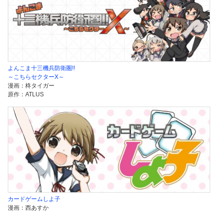
よんこま十三機兵防衛圏!!
～こちらセクターX～
漫画：柊タイガー
原作：ATLUS
カードゲームしよ子
漫画：西あすか