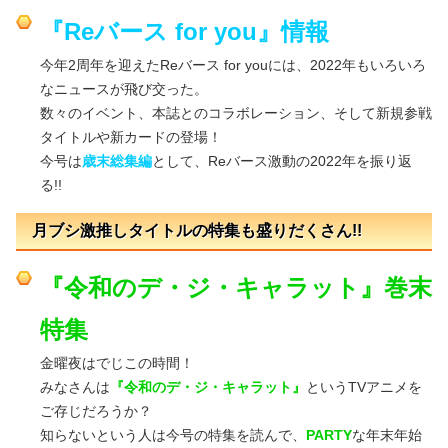
『Reバース for you』情報
今年2周年を迎えたReバース for youには、2022年もいろいろ
なニュースが飛び交った。
数々のイベント、本誌とのコラボレーション、そして新規参戦
タイトルや新カードの登場！
今号は
歳末総集編
として、Reバース激動の2022年を振り返
る!!
月ブシ激推しタイトルの特集も盛りだくさん!!
『令和のデ・ジ・キャラット』巻末
特集
金曜夜はでじこの時間！
みなさんは
『令和のデ・ジ・キャラット』
というTVアニメを
ご存じだろうか？
知らないという人は今号の特集を読んで、
PARTY
な年末年始