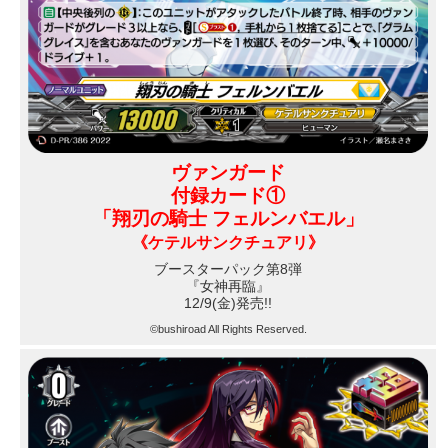
ヴァンガード
付録カード①
「翔刃の騎士 フェルンバエル」
《ケテルサンクチュアリ》
ブースターパック第8弾
『女神再臨』
12/9(金)発売!!
©bushiroad All Rights Reserved.