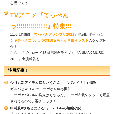
を過ごそう！
TVアニメ『てっぺん
っ!!!!!!!!!!!!!!!』特集!!!
11/6(日)開催
『てっぺんグランプリ2022』
詳細レポートに
シヤチハタコラボ、水彩調＆らくがき風イラスト
のグッズ紹
介！
さらに『ブシロード15周年記念ライブ』『ANIMAX MUSIX
2022』出演報告も!!
注目記事!!
今月も新アイテム盛りだくさん！ 『バンドリ！』情報
ガルパとWEGOのコラボが今年も開催！
コラボアパレルの発売はもちろん、コラボ衣装のグッズも用意
されてるので、要チェック！
中村航×やちぇによるLyrical Lilyの短編小説