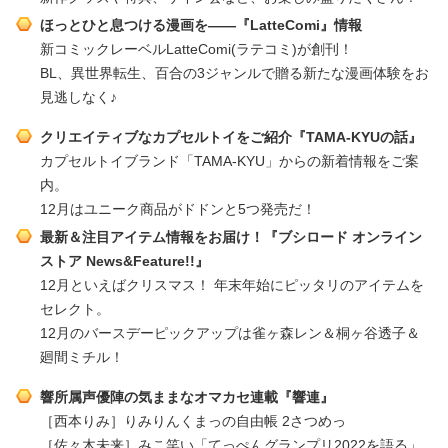
ほっとひと息つける漫画を――『LatteComi』情報
新コミックレーベルLatteComi(ラテコミ)が創刊！
BL、異世界転生、百合の3ジャンルで贈る新たな漫画体験をお
見逃しなく♪
クリエイティブなカプセルトイをご紹介『TAMA-KYUの話』
カプセルトイブランド「TAMA-KYU」からの新着情報をご案
内。
12月はユニーク商品がドドンと5つ発売だ！
最新＆注目アイテム情報をお届け！『ブシロード オンライン
ストア News&Feature!!』
12月といえばクリスマス！ 年末年始にピッタリのアイテムを
セレクト。
12月のバースデーピックアップは雀ヶ森レン＆桐ヶ谷透子＆
廻間ミチル！
響所属声優陣の気ままなオマカセ連載『響連』
［西本りみ］りみりんくまっの自由帳 2さつめっ
［佐々木未来］みこ笑い「てっぺんグランプリ2022を語る」