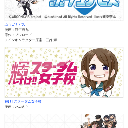
ぷちゴナビス
漫画：渡空燕丸
原作：ブシロード
メインキャラクター原案：三好 輝
輝け!! スターダム女子校
漫画：たぬきち