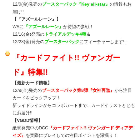
12/9(金)発売の
ブースターパック『Key all-star』
の情報もお
届け!!
【『アズールレーン』】
WSに
『アズールレーン』
が待望の参戦！
12/16(金)発売の
トライアルデッキ4種
＆
12/23(金)発売の
ブースターパック
にフィーチャーします!!
『カードファイト!! ヴァンガー
ド』特集!!
【最新カード情報】
12/9(金)発売の
ブースターパック第8弾『女神再臨』
から注目
カードをピックアップ！
新ライドラインからコラボカードまで、カードイラストととも
にお届け!!
【VGDD情報】
絶賛発売中のDCG
『カードファイト!! ヴァンガード ディアデ
イズ』
を実際にプレイしての注目ポイントを深掘り！