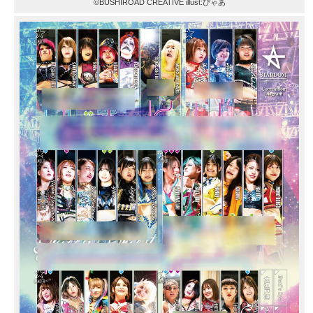
©BUSHIROAD CREATIVE illust:ぴゃあ