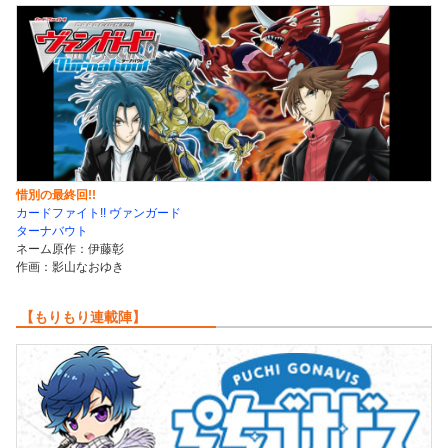
惜別の最終回!!
カードファイト!! ヴァンガード
ターナバウト
ネーム原作：伊藤彰
作画：影山なおゆき
【もりもり連載陣】