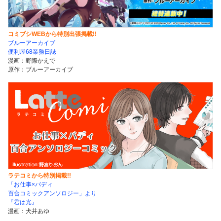
コミブシWEBから特別出張掲載!!
ブルーアーカイブ
便利屋68業務日誌
漫画：野際かえで
原作：ブルーアーカイブ
ラテコミから特別掲載!!
「お仕事×バディ
百合コミックアンソロジー」より
『君は光』
漫画：犬井あゆ