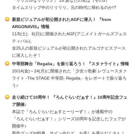
『リリカルなリリック』 25.あなたの名は（その3）
タイムスリップ中のリリリリ。元の時代に帰れるのか!?
新規ビジュアルが初公開されたAGFに潜入！ 『from
ARGONAVIS』情報
11/5(土)、6(日)に開催されたAGF(アニメイトガールズフェス
ティバル)。
全25人の新規ビジュアルが初公開されたアルゴナビスブース
に潜入したぞ！
中等部舞台「Regalia」を振り返ろう！ 『スタァライト』情報
10/14(金)～24(月)に開催された「少女☆歌劇 レヴュースタァ
ライト -The STAGE 中等部- Regalia」をレポートで振り返ろ
う♪
走り続けて10周年！ 『ろんぐらいだぁす！』10周年記念フェ
ア開催♪
本誌で『ろんぐらいだぁすとーりーず！』が連載中の
『ろんぐらいだぁす！』シリーズ10周年を記念したフェアが
開催中♪
新作グッズや特典、サイン会など、お楽しみ盛りだくさん！