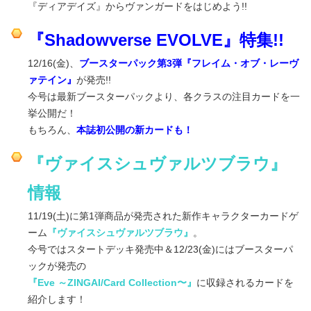
『ディアデイズ』からヴァンガードをはじめよう!!
『Shadowverse EVOLVE』特集!!
12/16(金)、
ブースターパック第3弾『フレイム・オブ・レーヴ
ァテイン』
が発売!!
今号は最新ブースターパックより、各クラスの注目カードを一
挙公開だ！
もちろん、
本誌初公開の新カードも！
『ヴァイスシュヴァルツブラウ』
情報
11/19(土)に第1弾商品が発売された新作キャラクターカードゲ
ーム
『
ヴァイスシュヴァルツブラウ』
。
今号ではスタートデッキ発売中＆12/23(金)にはブースターパ
ックが発売の
『Eve ～ZINGAI/Card Collection〜』
に収録されるカードを
紹介します！