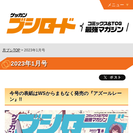
メニュー
トップ
最終号
月ブシ
バックナンバー
連載作品
月ブシTOP
>
2023年1月号
発行書籍
2023年1月号
特設ページ
読者ページ
今号の表紙はWSからまもなく発売の『アズールレー
お問い合わせ
ン』!!
コミック
グロウル