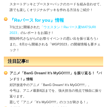
スタートデッキとブースターパックのカードを組み合わせて、
誰でも楽しくオリジナルデッキを作れる方法をご紹介！
『Reバース for you』情報
7/1(土)に開催された
「ウエスタン！Reバース夏MATSURI
2023」
のレポートをお届け！
開拓時代さながらのお祭りイベントの思い出を振り返ろう♪
また、8月から開催される「WGP2023」の開催情報も要チェ
ック！
注目記事!!
アニメ「BanG Dream! It’s MyGO!!!!!」を振り返る！
『バ
ンドリ！』情報
好評放送中のアニメ「BanG Dream! It’s MyGO!!!!!」。
今号は、アニメ最新8話までを、強火担当の視点で独自に振り
返ります。
題して『アニメ「It’s MyGO!!!!!」のココが刺さる！』