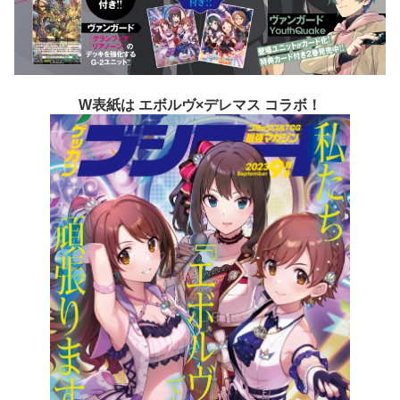
W表紙は エボルヴ×デレマス コラボ！