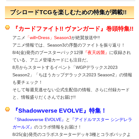
ブシロードTCGを楽しむための特集が満載!!
『カードファイト!! ヴァンガード』巻頭特集!!
アニメ
「will+Dress」Season3
が絶賛放送中!!
アニメ情報では、Season3の序盤のファイトを振り返り！
8/4(金)発売のブースターパック12弾
『夜天凶襲』
に収録され
ている、アニメ登場カードにも注目だ。
8月からスタートするイベント「WGPデラックス2023
Season2」「ちほうカップデラックス2023 Season2」の情報
も要チェック！
そして毎週見逃せない公式生配信の情報、さらに付録カード
と、情報盛りだくさんでお届け!!
『Shadowverse EVOLVE』特集！
『Shadowverse EVOLVE』
と
『アイドルマスター シンデレラ
ガールズ』
のコラボ情報をお届け！
8/25(金)発売のコラボスターターデッキ3種とコラボパックよ