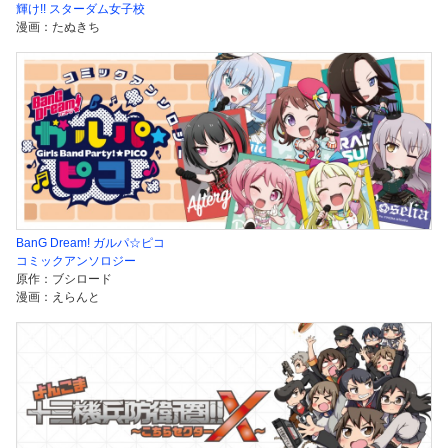
輝け!! スターダム女子校
漫画：たぬきち
BanG Dream! ガルパ☆ピコ
コミックアンソロジー
原作：ブシロード
漫画：えらんと