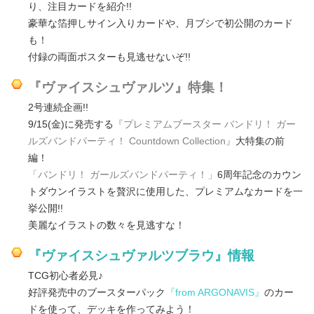
り、注目カードを紹介!!
豪華な箔押しサイン入りカードや、月ブシで初公開のカード
も！
付録の両面ポスターも見逃せないぞ!!
『ヴァイスシュヴァルツ』特集！
2号連続企画!!
9/15(金)に発売する
『プレミアムブースター バンドリ！ ガー
ルズバンドパーティ！ Countdown Collection』
大特集の前
編！
「バンドリ！ ガールズバンドパーティ！」
6周年記念のカウン
トダウンイラストを贅沢に使用した、プレミアムなカードを一
挙公開!!
美麗なイラストの数々を見逃すな！
『ヴァイスシュヴァルツブラウ』情報
TCG初心者必見♪
好評発売中のブースターパック
『from ARGONAVIS』
のカー
ドを使って、デッキを作ってみよう！