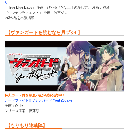
り
『True Blue Baby』 漫画：ぴゃあ『Mな王子の愛し方』 漫画：純玲
『シンデレラクエスト』 漫画：竹宮ジン
の3作品を出張掲載！
【ヴァンガードを読むなら月ブシ!!】
特典カード付き紙版2巻が好評発売中！
カードファイト!! ヴァンガード YouthQuake
漫画：Quily
シリーズ原案：伊藤彰
【もりもり連載陣】