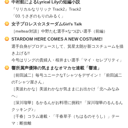
中村航によるLyrical Lilyの短編小説
『リリカルなリリック Track2』Track2
「03.うさぎのもりのみるく」
女子プロレス☆スターダム
Girl’s Talk
［meltear対談］中野たむ選手×なつぽい選手（前編）
STARDOM HERE COMES A NEW COSTUME!
選手自身がプロデュースして、箕星太朗が新コスチュームを描
き上げる!!
今号はリングの貴婦人・桜井まい選手「マイ・セレブリティ」
響所属声優陣の気ままなオマカセ連載「響連」
［前田誠二］毎号ユニークなTシャツをデザイン！「前田誠二
のTシャツ屋さん」
［美波わかな］美波わかなが気ままにお出かけ「北へみなみ
へ」
［深川瑠華］るかるんがお料理に挑戦!! 「深川瑠華のるんるん
クッキング♪」
［千春］コラム連載・「千春草子（ちはるのそうし）」テー
マ：断捨離