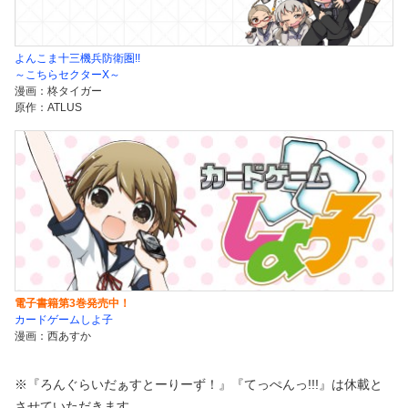
よんこま十三機兵防衛圏!!
～こちらセクターX～
漫画：柊タイガー
原作：ATLUS
電子書籍第3巻発売中！
カードゲームしよ子
漫画：西あすか
※『ろんぐらいだぁすとーりーず！』『てっぺんっ!!!』は休載と
させていただきます。