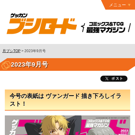
メニュー
トップ
最終号
月ブシ
バックナンバー
連載作品
月ブシTOP
>
2023年9月号
発行書籍
2023年9月号
特設ページ
読者ページ
今号の表紙は ヴァンガード 描き下ろしイラ
お問い合わせ
スト！
コミック
グロウル