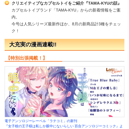
クリエイティブなカプセルトイをご紹介『TAMA-KYUの話』
カプセルトイブランド「TAMA-KYU」からの新着情報をご案
内。
今号は人気シリーズ最新作ほか、8月の新商品計3種をチェッ
ク！
大充実の漫画連載!!
【特別出張掲載！】
電子アンソロジーレーベル「ラテコミ」の新刊
『女子校の王子様は私しか眼中にないらしい 百合アンソロジーコミック』よ