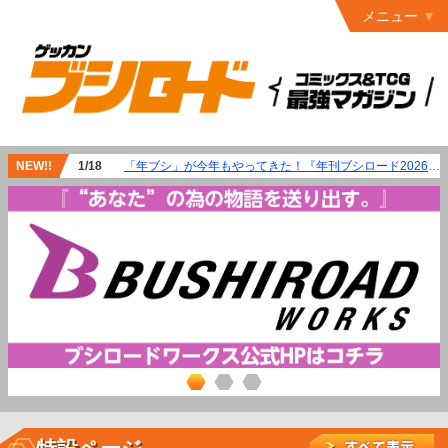
メニュー
トップ
最終号
月ブシ
バックナンバー
連載作品
NEW!!
1/18
「年ブシ」が今年もやってきた！『年刊ブシロード2026』が4月8日（水）発売!!
発行書籍
特設ページ
読者ページ
お問い合わせ
コミック
グロウル