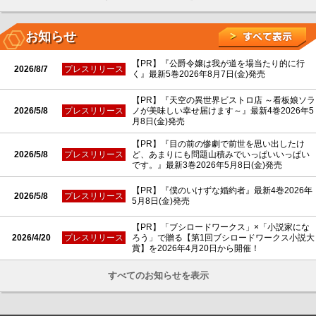
お知らせ
【PR】『公爵令嬢は我が道を場当たり的に行
2026/8/7
プレスリリース
く』最新5巻2026年8月7日(金)発売
【PR】『天空の異世界ビストロ店 ～看板娘ソラ
2026/5/8
プレスリリース
ノが美味しい幸せ届けます～』最新4巻2026年5
月8日(金)発売
【PR】『目の前の惨劇で前世を思い出したけ
2026/5/8
プレスリリース
ど、あまりにも問題山積みでいっぱいいっぱい
です。』最新3巻2026年5月8日(金)発売
【PR】『僕のいけずな婚約者』最新4巻2026年
2026/5/8
プレスリリース
5月8日(金)発売
【PR】「ブシロードワークス」×「小説家にな
2026/4/20
プレスリリース
ろう」で贈る【第1回ブシロードワークス小説大
賞】を2026年4月20日から開催！
すべてのお知らせを表示