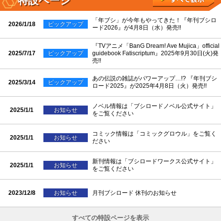
特設ページ
「年ブシ」が今年もやってきた！『年刊ブシロ
2026/1/18
ピックアップ
ード2026』が4月8日（水）発売!!
『TVアニメ「BanG Dream! Ave Mujica」official
2025/7/17
ピックアップ
guidebook Fatiscriptum』2025年9月30日(火)発
売!!
あの伝説の雑誌がパワーアップ…!? 『年刊ブシ
2025/3/14
ピックアップ
ロード2025』が2025年4月8日（火）発売!!
ノベル情報は「ブシロードノベル公式サイト」
2025/1/1
お知らせ
をご覧ください
コミック情報は「コミックグロウル」をご覧く
2025/1/1
お知らせ
ださい
新刊情報は「ブシロードワークス公式サイト」
2025/1/1
お知らせ
をご覧ください
2023/12/8
お知らせ
月刊ブシロード 休刊のお知らせ
すべての特設ページを表示