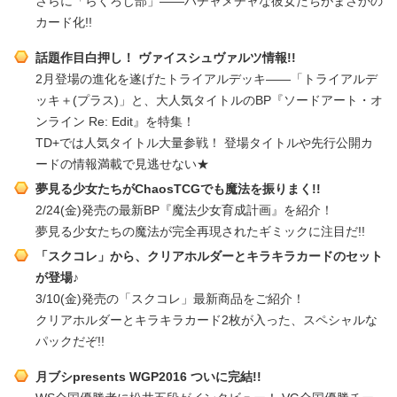
さらに「らくろじ部」――ハチャメチャな彼女たちがまさかの
カード化!!
話題作目白押し！ ヴァイスシュヴァルツ情報!!
2月登場の進化を遂げたトライアルデッキ――「トライアルデ
ッキ＋(プラス)」と、大人気タイトルのBP『ソードアート・オ
ンライン Re: Edit』を特集！
TD+では人気タイトル大量参戦！ 登場タイトルや先行公開カ
ードの情報満載で見逃せない★
夢見る少女たちがChaosTCGでも魔法を振りまく!!
2/24(金)発売の最新BP『魔法少女育成計画』を紹介！
夢見る少女たちの魔法が完全再現されたギミックに注目だ!!
「スクコレ」から、クリアホルダーとキラキラカードのセット
が登場♪
3/10(金)発売の「スクコレ」最新商品をご紹介！
クリアホルダーとキラキラカード2枚が入った、スペシャルな
パックだぞ!!
月ブシpresents WGP2016 ついに完結!!