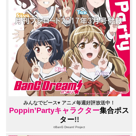
みんなでピース♥ アニメ毎週好評放送中！
Poppin’Partyキャラクター
集合ポス
ター
!!
BanG Dream! Project
©