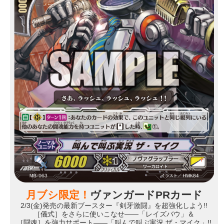
月ブシ限定！
ヴァンガードPRカード
2/3(金)発売の最新ブースター『剣牙激闘』を超強化しよう!!
［儀式］をさらに使いこなせ――「レイズバウ」＆
［闘魂］を強力サポート――「叫んで叫ぶ実況 ザ・マイク」!!