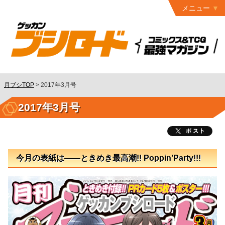
メニュー
トップ
最終号
月ブシ
バックナンバー
連載作品
月ブシTOP
>
2017年3月号
発行書籍
2017年3月号
特設ページ
読者ページ
今月の表紙は――ときめき最高潮!! Poppin’Party!!!
お問い合わせ
コミック
グロウル