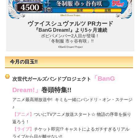
ヴァイスシュヴァルツ PRカード
『BanG Dream!』より5ヶ月連続
ポピパメンバー2人目が登場！
「冬制服 市ヶ谷有咲」!!
©BanG Dream! Project
今月の目玉!!
「BanG
次世代ガールズバンドプロジェクト
Dream!」
巻頭特集!!
アニメ最高潮放送中! キミも一緒にバンドリ・オン・ステージ
♪
【アニメ】
ついにTVアニメ放送スタート☆ 物語の序章を振り
返ろう！
【ライブ】
チケット即完!? キャストによるガチすぎるリアル
ライブから目が離せない!!