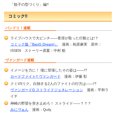
「餃子の型づくり」編!!
コミック!!
バンドリ！連載
ライブハウスで大ピンチ――香澄が取った行動とは!？
コミック版『BanG Dream!』
漫画：柏原麻実 原作：
ISSEN ストーリー原案：中村 航
ヴァンガード連載
イメージを力に！ 場に登場したその姿は――!?
カードファイト!! ヴァンガード
漫画：伊藤 彰
クミVSリク。白熱する2人のファイトの行方は――!?
ヴァンガードG ストライドジェネレーション
漫画：平和ラ
イチ
神崎の野望を突き止めろ！ ストライド――？？？
みにヴぁん
漫画：Quily