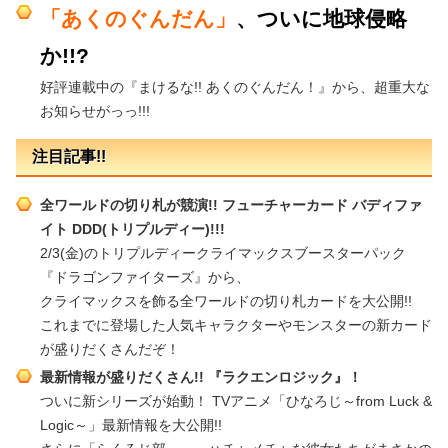
「あくのぐんだん」
、ついに地球侵略
か!!?
好評連載中の『まけるな!! あくのぐんだん！』から、超重大な
お知らせがっっ!!!
注目記事!!
全ワールドの切り札が競演!! フューチャーカード バディファ
イト DDD(トリプルディー)!!!
2/3(金)のトリプルディークライマックスブースターパック
『ドラゴンファイターズ』から、
クライマックスを飾る全ワールドの切り札カードを大公開!!
これまでに登場した人気キャラクターやモンスターの新カード
が盛りだくさんだぞ！
最新情報が盛りだくさん!! 『ラクエンロジック』！
ついに新シリーズが始動！ TVアニメ「ひなろじ～from Luck &
Logic～」最新情報を大公開!!