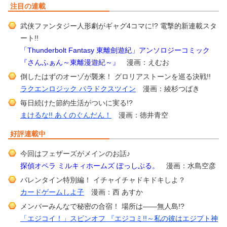
注目の連載
武侠ファンタジー人形劇がギャグ4コマに!? 電撃的新連載スタ
ート!!
「Thunderbolt Fantasy 東離劍遊紀」アンソロジーコミック
『さんふぁん～東離漫遊紀～』
漫画：えむお
倒したはずのオーゾが襲来！ グロリアストーンを巡る決戦!!
ラクエンロジック パラドクスツイン
漫画：綾杉つばき
毎日続けた節約生活がついに実る!?
まけるな!! あくのぐんだん！
漫画：徳井青空
好評連載中
今回はフェザーズがメインのお話♪
探偵オペラ ミルキィホームズ ぽっしぶる。
漫画：水島空彦
バレンタイン特別編！ イチャイチャドキドキしよ？
カードゲームしよ子
漫画：西 あすか
メンバーみんなで秘密の合宿！ 場所は――無人島!?
「エジコイ！」スピンオフ 『エジコミ!!～私の彼はエジプト神