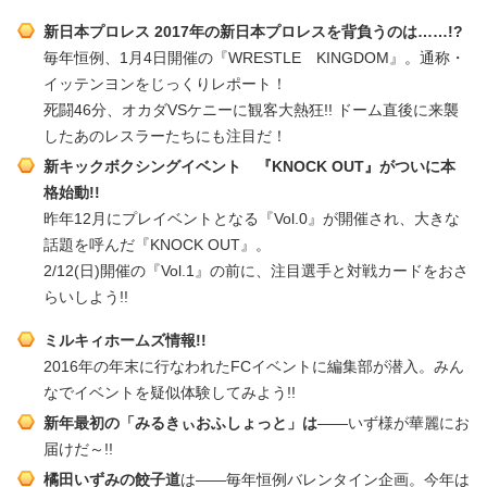
新日本プロレス 2017年の新日本プロレスを背負うのは……!?
毎年恒例、1月4日開催の『WRESTLE KINGDOM』。通称・
イッテンヨンをじっくりレポート！
死闘46分、オカダVSケニーに観客大熱狂!! ドーム直後に来襲
したあのレスラーたちにも注目だ！
新キックボクシングイベント 『KNOCK OUT』がついに本
格始動!!
昨年12月にプレイベントとなる『Vol.0』が開催され、大きな
話題を呼んだ『KNOCK OUT』。
2/12(日)開催の『Vol.1』の前に、注目選手と対戦カードをおさ
らいしよう!!
ミルキィホームズ情報!!
2016年の年末に行なわれたFCイベントに編集部が潜入。みん
なでイベントを疑似体験してみよう!!
新年最初の「みるきぃおふしょっと」は
――いず様が華麗にお
届けだ～!!
橘田いずみの餃子道
は――毎年恒例バレンタイン企画。今年は