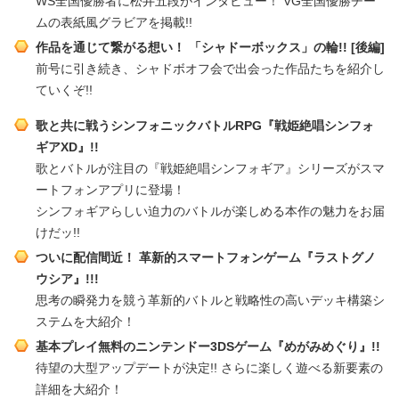
WS全国優勝者に松井五段がインタビュー！ VG全国優勝チー
ムの表紙風グラビアを掲載!!
作品を通じて繋がる想い！ 「シャドーボックス」の輪!! [後編]
前号に引き続き、シャドボオフ会で出会った作品たちを紹介し
ていくぞ!!
歌と共に戦うシンフォニックバトルRPG『戦姫絶唱シンフォ
ギアXD』!!
歌とバトルが注目の『戦姫絶唱シンフォギア』シリーズがスマ
ートフォンアプリに登場！
シンフォギアらしい迫力のバトルが楽しめる本作の魅力をお届
けだッ!!
ついに配信間近！ 革新的スマートフォンゲーム『ラストグノ
ウシア』!!!
思考の瞬発力を競う革新的バトルと戦略性の高いデッキ構築シ
ステムを大紹介！
基本プレイ無料のニンテンドー3DSゲーム『めがみめぐり』!!
待望の大型アップデートが決定!! さらに楽しく遊べる新要素の
詳細を大紹介！