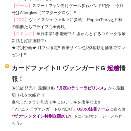
【ゲーム】
スマートフォン向けゲーム参戦バンド紹介！ 今月
号はAfterglow（アフターグロウ）!!
【TCG】
ヴァイスシュヴァルツに参戦！ Poppin’Partyと相棒
の楽器たちでライブ完全再現！
【コミック】
単行本第1巻発売中！ きゅんとするコミック版最
新話も好評連載中♪
★特別企画★ 月ブシ限定!! 直筆サイン色紙3種類を抽選でプレ
ゼント!!!
カードファイト!! ヴァンガードG
超越
情
報！
3/3(金)発売！ 最新CHB
『月夜のラミーラビリンス』
から最新
切り札を大紹介!!!
進化したクラン能力でキミのデッキを改革せよ!!
TVアニメ『ヴァンガードG NEXT』
U20の注目チーム
に迫る!!!
“ヴァ”レンタイン特別企画2017
!! トコハのサントレーノを作
ろう♪