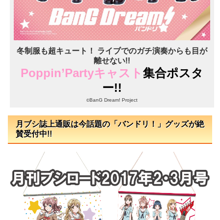
冬制服も超キュート！ ライブでのガチ演奏からも目が
離せない!!
Poppin’Partyキャスト
集合ポスタ
ー!!
BanG Dream! Project
©
月ブシ誌上通販は今話題の「バンドリ！」グッズが絶
賛受付中!!