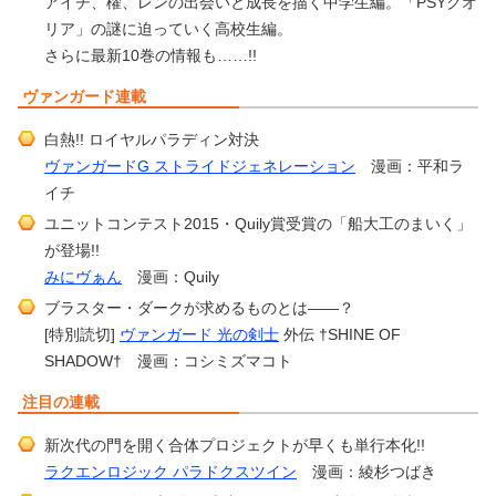
アイチ、櫂、レンの出会いと成長を描く中学生編。「PSYクオ
リア」の謎に迫っていく高校生編。
さらに最新10巻の情報も……!!
ヴァンガード連載
白熱!! ロイヤルパラディン対決
ヴァンガードG ストライドジェネレーション
漫画：平和ラ
イチ
ユニットコンテスト2015・Quily賞受賞の「船大工のまいく」
が登場!!
みにヴぁん
漫画：Quily
ブラスター・ダークが求めるものとは――？
[特別読切]
ヴァンガード 光の剣士
外伝 †SHINE OF
SHADOW† 漫画：コシミズマコト
注目の連載
新次代の門を開く合体プロジェクトが早くも単行本化!!
ラクエンロジック パラドクスツイン
漫画：綾杉つばき