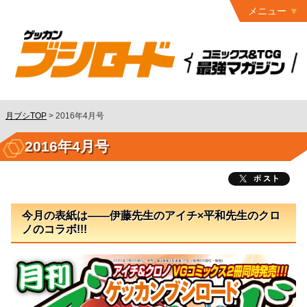
メニュー
トップ
最終号
月ブシ
バックナンバー
連載作品
月ブシTOP
>
2016年4月号
発行書籍
2016年4月号
特設ページ
読者ページ
今月の表紙は――伊藤先生のアイチ×平和先生のクロ
お問い合わせ
ノのコラボ!!!
コミック
グロウル