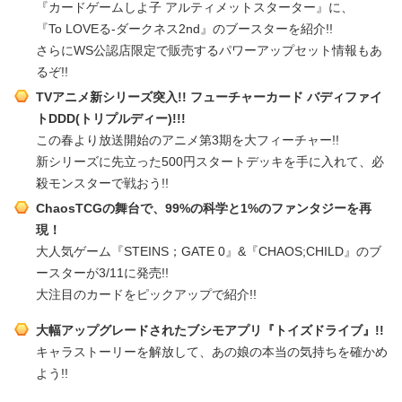
『カードゲームしよ子 アルティメットスターター』に、
『To LOVEる‐ダークネス2nd』のブースターを紹介!!
さらにWS公認店限定で販売するパワーアップセット情報もあ
るぞ!!
TVアニメ新シリーズ突入!! フューチャーカード バディファイ
トDDD(トリプルディー)!!!
この春より放送開始のアニメ第3期を大フィーチャー!!
新シリーズに先立った500円スタートデッキを手に入れて、必
殺モンスターで戦おう!!
ChaosTCGの舞台で、99%の科学と1%のファンタジーを再
現！
大人気ゲーム『STEINS；GATE 0』&『CHAOS;CHILD』のブ
ースターが3/11に発売!!
大注目のカードをピックアップで紹介!!
大幅アップグレードされたブシモアプリ『トイズドライブ』!!
キャラストーリーを解放して、あの娘の本当の気持ちを確かめ
よう!!