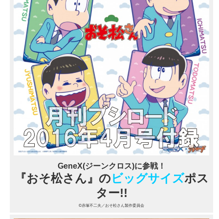
GeneX(ジーンクロス)に参戦！
『おそ松さん』の
ビッグサイズ
ポス
ター!!
©赤塚不二夫／おそ松さん製作委員会