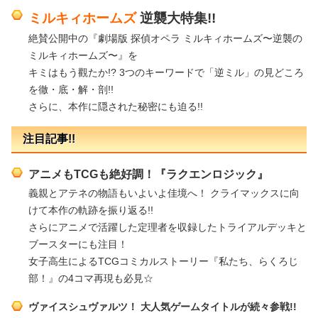
ミルキィホームズ
逆襲大特集!!
絶賛公開中の『劇場版 探偵オペラ ミルキィホームズ〜逆襲の
ミルキィホームズ〜』を
キミはもう觀たか!? 3つのキーワードで「逆ミル」の見どころ
を徹・底・解・剖!!
さらに、本作に隠された秘密にも迫る!!
注目記事!!
アニメもTCGも絶好調！『ラクエンロジック』
義親とアテネの物語もいよいよ佳境へ！ クライマックスに向
けて本作の軌跡を振り返る!!
さらにアニメで活躍した定理者を収録したトライアルデッキと
ブースターにも注目！
女子高生によるTCGコミカルストーリー『私たち、らくろじ
部！』の4コマ再現も必見☆
ヴァイスシュヴァルツ！ 大人気ゲームタイトルが続々参戦!!