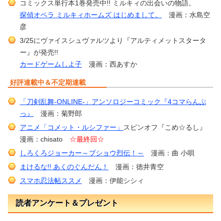
コミックス単行本1巻発売中!! ミルキィの出会いの物語。
探偵オペラ ミルキィホームズ はじめまして。
漫画：水島空
彦
3/25にヴァイスシュヴァルツより『アルティメットスタータ
ー』が発売!!
カードゲームしよ子
漫画：西あすか
好評連載中＆不定期連載
「刀剣乱舞-ONLINE-」アンソロジーコミック『4コマらんぶ
っ』
漫画：菊野郎
アニメ「コメット・ルシファー」
スピンオフ『こめ☆るし』
漫画：chisato
☆最終回☆
しろくろジョーカー～ブショウ烈伝！～
漫画：曲 小唄
まけるな!! あくのぐんだん！
漫画：徳井青空
スマホ忍法帖ススメ
漫画：伊能シシィ
読者アンケート＆プレゼント