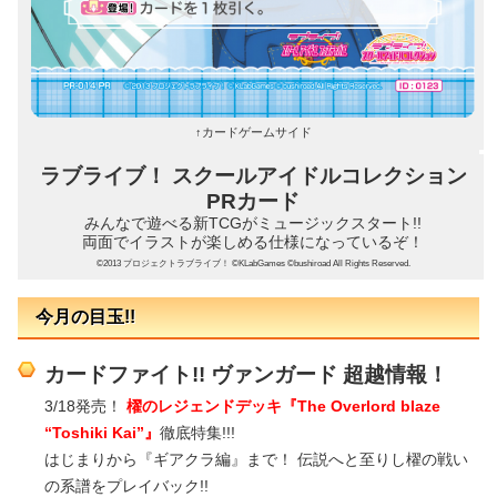
↑カードゲームサイド
ラブライブ！ スクールアイドルコレクション
PRカード
みんなで遊べる新TCGがミュージックスタート!!
両面でイラストが楽しめる仕様になっているぞ！
©2013 プロジェクトラブライブ！ ©KLabGames ©bushiroad All Rights Reserved.
今月の目玉!!
カードファイト!! ヴァンガード 超越情報！
3/18発売！
櫂のレジェンドデッキ『The Overlord blaze
“Toshiki Kai”』
徹底特集!!!
はじまりから『ギアクラ編』まで！ 伝説へと至りし櫂の戦い
の系譜をプレイバック!!