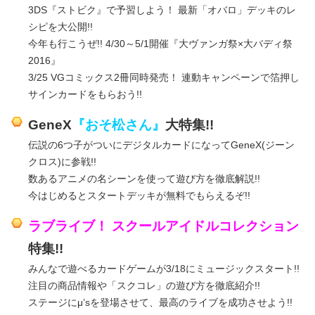
3DS『ストビク』で予習しよう！ 最新「オバロ」デッキのレ
シピを大公開!!
今年も行こうぜ!! 4/30～5/1開催『大ヴァンガ祭×大バディ祭
2016』
3/25 VGコミックス2冊同時発売！ 連動キャンペーンで箔押し
サインカードをもらおう!!
GeneX
『おそ松さん』
大特集!!
伝説の6つ子がついにデジタルカードになってGeneX(ジーン
クロス)に参戦!!
数あるアニメの名シーンを使って遊び方を徹底解説!!
今はじめるとスタートデッキが無料でもらえるぞ!!
ラブライブ！ スクールアイドルコレクション
特集!!
みんなで遊べるカードゲームが3/18にミュージックスタート!!
注目の商品情報や「スクコレ」の遊び方を徹底紹介!!
ステージにμ’sを登場させて、最高のライブを成功させよう!!