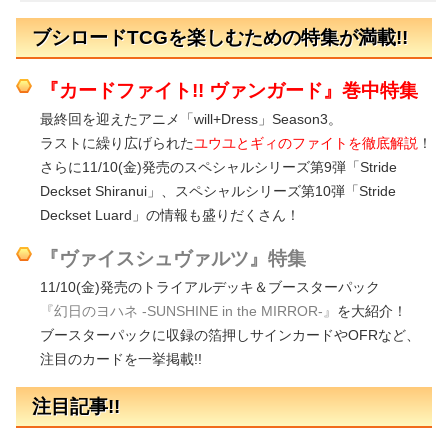
ブシロードTCGを楽しむための特集が満載!!
『カードファイト!! ヴァンガード』巻中特集
最終回を迎えたアニメ「will+Dress」Season3。
ラストに繰り広げられた
ユウユとギィのファイトを徹底解説
！
さらに11/10(金)発売のスペシャルシリーズ第9弾「Stride
Deckset Shiranui」、スペシャルシリーズ第10弾「Stride
Deckset Luard」の情報も盛りだくさん！
『ヴァイスシュヴァルツ』特集
11/10(金)発売のトライアルデッキ＆ブースターパック
『幻日のヨハネ -SUNSHINE in the MIRROR-』
を大紹介！
ブースターパックに収録の箔押しサインカードやOFRなど、
注目のカードを一挙掲載!!
注目記事!!