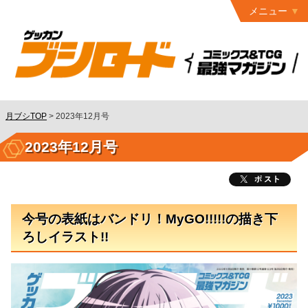
メニュー
トップ
最終号
月ブシ
バックナンバー
連載作品
月ブシTOP
>
2023年12月号
発行書籍
2023年12月号
特設ページ
読者ページ
今号の表紙はバンドリ！MyGO!!!!!の描き下
お問い合わせ
ろしイラスト!!
コミック
グロウル