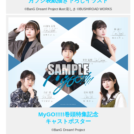
月ブシ表紙描き下ろしイラスト
©BanG Dream! Project illust:彩しき ©BUSHIROAD WORKS
MyGO!!!!!巻頭特集記念
キャストポスター
©BanG Dream! Project