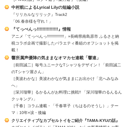
中村航によるLyrical Lilyの短編小説
『リリカルなリリック』Track2
「06.春奈様を守れ！」
『てっぺんっ!!!!!!!!!!!!!!!』情報
アニメ「てっぺんっ!!!!!!!!!!!!!!!」×長崎県南島原市 ふるさと納
税コラボ企画で撮影したバラエティ番組のオフショットを掲
載！
響所属声優陣の気ままなオマカセ連載「響連」
［前田誠二］毎号ユニークなTシャツをデザイン！「前田誠二
のTシャツ屋さん」
［美波わかな］美波わかなが気ままにお出かけ「北へみなみ
へ」
［深川瑠華］るかるんがお料理に挑戦!! 「深川瑠華のるんるん
クッキング♪」
［千春］コラム連載・「千春草子（ちはるのそうし）」テー
マ：10年×涙・後編
クリエイティブなカプセルトイをご紹介『TAMA-KYUの話』