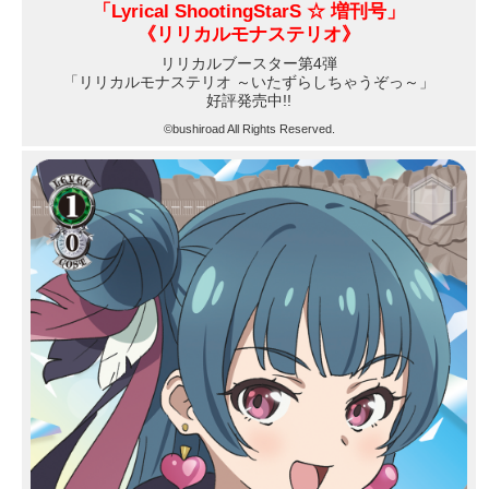
「Lyrical ShootingStarS ☆ 増刊号」
《
リリカルモナステリオ
》
リリカルブースター第4弾
「リリカルモナステリオ ～いたずらしちゃうぞっ～」
好評発売中!!
©bushiroad All Rights Reserved.