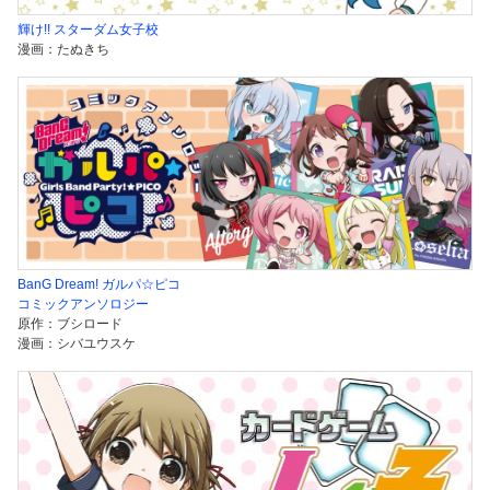
輝け!! スターダム女子校
漫画：たぬきち
BanG Dream! ガルパ☆ピコ
コミックアンソロジー
原作：ブシロード
漫画：シバユウスケ