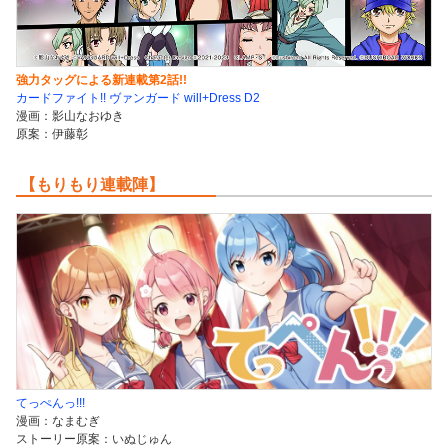
強力タッグによる新連載第2話!!
カードファイト!! ヴァンガード will+Dress D2
漫画：影山なおゆき
原案：伊藤彰
【もりもり連載陣】
てっぺんっ!!!
漫画：なまむぎ
ストーリー原案：いぬじゅん