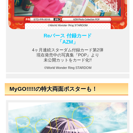
Reバース 付録カード
「AZM」
4ヶ月連続スターダム付録カード第2弾
現在発売中の写真集『POP』より
未公開カットをカード化!!
©World Wonder Ring STARDOM
MyGO!!!!!の特大両面ポスターも！