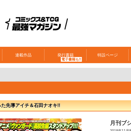
連載作品
発行書籍
特設ページ
た先導アイチ＆石田ナオキ!!
月刊ブシ
2018年11月