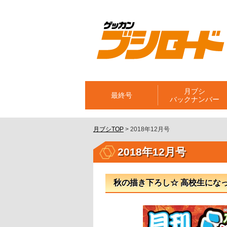
月ブシ
最終号
バックナンバー
月ブシTOP
>
2018年12月号
2018年12月号
秋の描き下ろし☆ 高校生になっ