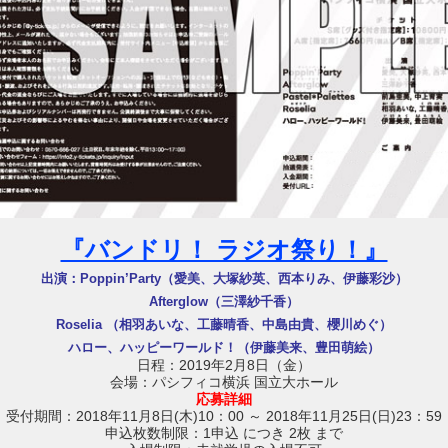
『バンドリ！ ラジオ祭り！』
出演：Poppin’Party（愛美、大塚紗英、西本りみ、伊藤彩沙）
Afterglow（三澤紗千香）
Roselia （相羽あいな、工藤晴香、中島由貴、櫻川めぐ）
ハロー、ハッピーワールド！（伊藤美来、豊田萌絵）
日程：2019年2月8日（金）
会場：パシフィコ横浜 国立大ホール
応募詳細
受付期間：2018年11月8日(木)10：00 ～ 2018年11月25日(日)23：59
申込枚数制限：1申込 につき 2枚 まで