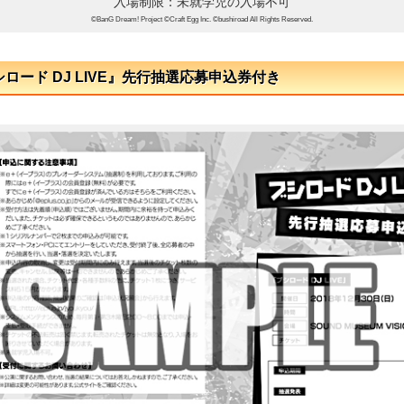
入場制限：未就学児の入場不可
©BanG Dream! Project ©Craft Egg Inc. ©bushiroad All Rights Reserved.
ブシロード DJ LIVE』先行抽選応募申込券付き