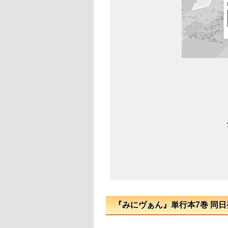
『みにヴぁん』単行本7巻 同日発