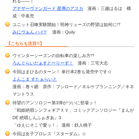
れる――！
アナザーヴァンガード 星導のアスカ
漫画：三越はるは 構
成：中条兜
ユニット召喚実験開始！明神リューズの野望は如何に!?
みにヴぁん ハイ!!
漫画：Quily
【こちらも注目!!】
ウインターシーズンの自転車の楽しみ方!?
ろんぐらいだぁすとーりーず！
漫画：三宅大志
今回はまひるのターン！ 単行本2巻も発売中です☆
よんこま すたぁらいと
漫画：巻々廻 原作：ブシロード／ネルケプランニング／キネ
マシトラス
待望のアンソロジー第3弾がついに登場ッ！
「戦姫絶唱シンフォギアＸＶ」コミックアンソロジー『まんが
DE 絶唱しんふぉぎあ』3
「ゆえにそこで愛ッ！」 漫画：鉄人桃子
今回は女子プロレス『スターダム』☆