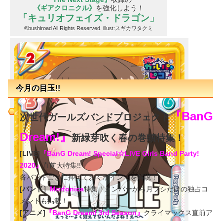
《ギアクロニクル》
を強化しよう！
「キュリオフェイズ・ドラゴン」
©bushiroad All Rights Reserved. illust:スギカワタクミ
今月の目玉!!
『BanG
次世代ガールズバンドプロジェクト
Dream!』
新緑芽吹く春の巻頭特集！
[LIVE]
『
BanG Dream! Special☆LIVE Girls Band Party!
2020』
直前大特集!!
各バンドごとに抑えておくポイントを解説！
[バンド］
Morfonica
特集！メンバーから月ブシだけの独占コ
メントも掲載！
[アニメ]
『
BanG Dream! 3rd Season』
クライマックス直前ア