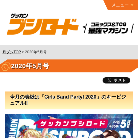
メニュー
トップ
最終号
月ブシ
バックナンバー
連載作品
月ブシTOP
>
2020年5月号
発行書籍
2020年5月号
特設ページ
読者ページ
今月の表紙は「Girls Band Party! 2020」のキービジ
お問い合わせ
ュアル!!
コミック
グロウル