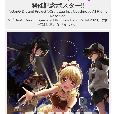
開催記念ポスター!!
©BanG Dream! Project ©Craft Egg Inc. ©bushiroad All Rights
Reserved.
※『BanG Dream! Special☆LIVE Girls Band Party! 2020』の開
催は延期となりました。