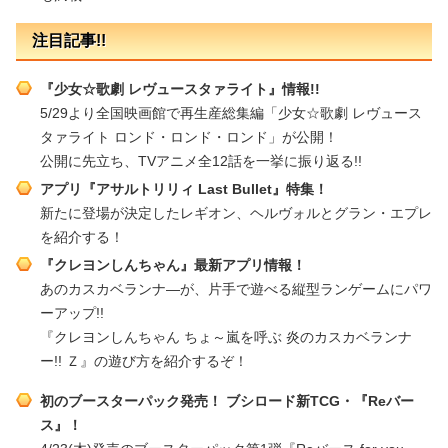
注目記事!!
『少女☆歌劇 レヴュースタァライト』情報!!
5/29より全国映画館で再生産総集編「少女☆歌劇 レヴュース
タァライト ロンド・ロンド・ロンド」が公開！
公開に先立ち、TVアニメ全12話を一挙に振り返る!!
アプリ『アサルトリリィ Last Bullet』特集
！
新たに登場が決定したレギオン、ヘルヴォルとグラン・エプレ
を紹介する！
『クレヨンしんちゃん』最新アプリ情報！
あのカスカベランナ―が、片手で遊べる縦型ランゲームにパワ
ーアップ!!
『クレヨンしんちゃん ちょ～嵐を呼ぶ 炎のカスカベランナ
ー!! Ｚ』の遊び方を紹介するぞ！
初のブースターパック発売！ ブシロード新TCG・『Reバー
ス』！