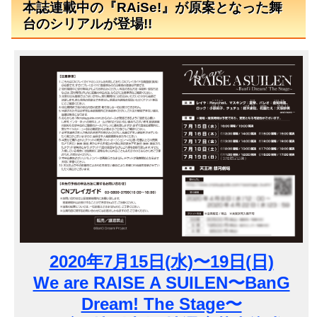
本誌連載中の『RAiSe!』が原案となった舞
台のシリアルが登場!!
2020年7月15日(水)〜19日(日)
We are RAISE A SUILEN〜BanG
Dream! The Stage〜