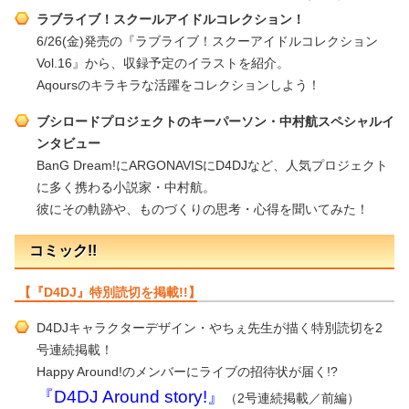
ラブライブ！スクールアイドルコレクション！
6/26(金)発売の『ラブライブ！スクーアイドルコレクション
Vol.16』から、収録予定のイラストを紹介。
Aqoursのキラキラな活躍をコレクションしよう！
ブシロードプロジェクトのキーパーソン・中村航スペシャルイ
ンタビュー
BanG Dream!にARGONAVISにD4DJなど、人気プロジェクト
に多く携わる小説家・中村航。
彼にその軌跡や、ものづくりの思考・心得を聞いてみた！
コミック!!
【『D4DJ』特別読切を掲載!!】
D4DJキャラクターデザイン・やちぇ先生が描く特別読切を2
号連続掲載！
Happy Around!のメンバーにライブの招待状が届く!?
『D4DJ Around story!』
（2号連続掲載／前編）