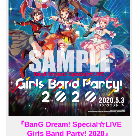
『BanG Dream! Special☆LIVE
Girls Band Party! 2020』