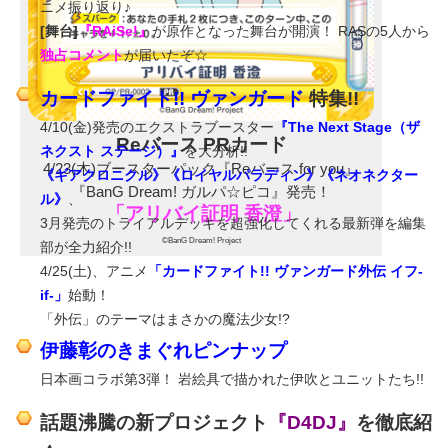
ニメ振り返り♪
[舞台]
『RAiSe!』
が原作となった舞台が開演！ RASの5人から
独占コメント
が届いたぞ☆
カードファイト!! ヴァンガード
特集!!
4/10(金)発売のエクストラブースター
『The Next Stage（ザ
Reバース PRカード
ネクスト ステージ）』
を大分析!!
4/23(木)ブースターパック『Reバース for you』
《ギアクロニクル》《ロイヤルパラディン》《ネオネクター
『BanG Dream! ガルパ☆ピコ』発売！
ル》
、
「アリバイ証明 香澄」
3月発売のトライアルデッキを超強化してくれる最新弾を編集
©BanG Dream! Project
部が全力紹介!!
4/25(土)、アニメ
「カードファイト!! ヴァンガード外伝 イフ-
if-」
始動！
「外伝」のテーマはまさかの魔法少女!?
伊藤彰のきまぐれピンナップ
日本画コラボ第3弾！ 岩絵具で描かれた伊吹とユニットたち!!
話題沸騰の新プロジェクト
『D4DJ』
を徹底紹