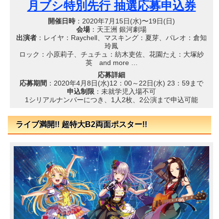
月ブシ特別先行 抽選応募申込券
開催日時
：2020年7月15日(水)〜19日(日)
会場
：天王洲 銀河劇場
出演者
：レイヤ：Raychell、マスキング：夏芽、パレオ：倉知
玲鳳
ロック：小原莉子、チュチュ：紡木吏佐、花園たえ：大塚紗
英 and more …
応募詳細
応募期間
：2020年4月8日(水)12：00～22日(水) 23：59まで
申込制限
：未就学児入場不可
1シリアルナンバーにつき、1人2枚、2公演まで申込可能
ライブ満開!! 超特大B2両面ポスター!!