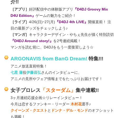
介!!
［アプリ］
好評配信中の体験版アプリ
『D4DJ Groovy Mix
D4U Edition』
ゲームの魅力をご紹介！
［ライブ］
4/26(日)ｰ27(月)
『D4DJ 4th LIVE』
開催直前！ 注
目の最新グッズをチェックしよう♪
［マンガ］
キャラクターデザイン・やちぇ先生が描く特別読切
『D4DJ Around story!』
を2号連続掲載！
マンガを読む前に、D4DJをもう一度復習しよう☆
ARGONAVIS from BanG Dream!
特集!!!
アニメ放送直前特集！
七星 蓮
役
伊藤昌弘
さんのインタビューに、
アニメの見所やフェア情報までをたっぷりお届けです！
女子プロレス
「スターダム」
集中連載!!
3ヶ月連続応援企画☆リレーインタビュー！
今月は恋するファンキー・リーダー
木村花
選手♪
クイーンズ・クエスト
と
ドンナ・デル・モンド
のオフショット
も満載！