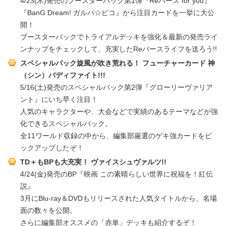
4/23(木)発売のブースターパック第1弾『Reバース for you』
『BanG Dream! ガルパ☆ピコ』から注目カードを一挙に大公
開！
ブースターパックでトライアルデッキを強化＆最新の発売ライ
ンナップをチェックして、充実したReバースライフを送ろう!!
スペシャルパック旋風が吹き荒れる！ フューチャーカード 神
（シン）バディファイト!!!
5/16(土)発売のスペシャルパック第2弾『グローリーヴァリア
ント』にいち早く注目！
人気のキャラクターや、大会などで実績のあるテーマなどが強
化できるスペシャルパック。
全11ワールド収録の中から、編集部厳選のゲキ強カードをピ
ックアップしたぞ！
TD＋もBPも大充実！ ヴァイスシュヴァルツ!!
4/24(金)発売のBP『映画 この素晴らしい世界に祝福を！紅伝
説』
3月にBlu-ray＆DVDもリリースされた人気タイトルから、名場
面の数々を公開。
さらに編集部オススメの「赤単」デッキも紹介するぞ！