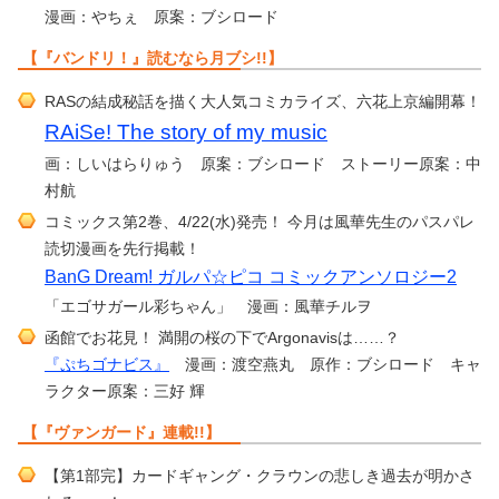
漫画：やちぇ 原案：ブシロード
【『バンドリ！』読むなら月ブシ!!】
RASの結成秘話を描く大人気コミカライズ、六花上京編開幕！
RAiSe! The story of my music
画：しいはらりゅう 原案：ブシロード ストーリー原案：中
村航
コミックス第2巻、4/22(水)発売！ 今月は風華先生のパスパレ
読切漫画を先行掲載！
BanG Dream! ガルパ☆ピコ コミックアンソロジー2
「エゴサガール彩ちゃん」 漫画：風華チルヲ
函館でお花見！ 満開の桜の下でArgonavisは……？
『ぷちゴナビス』
漫画：渡空燕丸 原作：ブシロード キャ
ラクター原案：三好 輝
【『ヴァンガード』連載!!】
【第1部完】カードギャング・クラウンの悲しき過去が明かさ