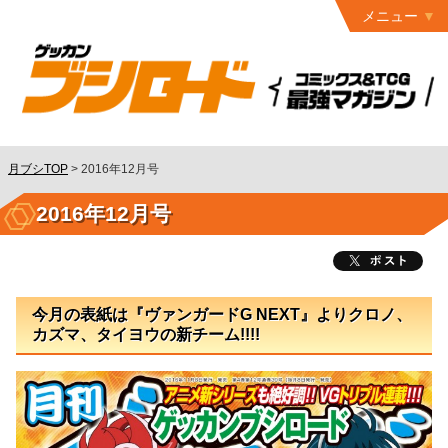
メニュー
トップ
最終号
月ブシ
バックナンバー
連載作品
月ブシTOP
>
2016年12月号
発行書籍
2016年12月号
特設ページ
読者ページ
今月の表紙は『ヴァンガードG NEXT』よりクロノ、
お問い合わせ
カズマ、タイヨウの新チーム!!!!
コミック
グロウル