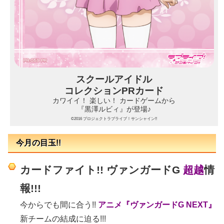
スクールアイドル
コレクションPRカード
カワイイ！ 楽しい！ カードゲームから
『黒澤ルビィ』が登場♪
©2016 プロジェクトラブライブ！サンシャイン!!
今月の目玉!!
カードファイト!! ヴァンガードG
超越
情
報!!!
今からでも間に合う!!
アニメ『ヴァンガードG NEXT』
新チームの結成に迫る!!!