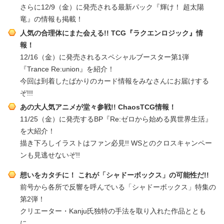
さらに12/9（金）に発売される最新パック『輝け！ 超太陽
竜』の情報も掲載！
人気の合理体にまた会える!! TCG『ラクエンロジック』情
報！
12/16（金）に発売されるスペシャルブースター第1弾
『Trance Re:union』を紹介！
今回は到着したばかりのカード情報をみなさんにお届けする
ぞ!!!
あの大人気アニメが堂々参戦!! ChaosTCG情報！
11/25（金）に発売するBP『Re:ゼロから始める異世界生活』
を大紹介！
描き下ろしイラストはファン必見!! WSとのクロスキャンペー
ンも見逃せないぞ!!
想いをカタチに！ これが「シャドーボックス」の可能性だ!!
前号から各所で反響を呼んでいる「シャドーボックス」特集の
第2弾！
クリエーター・Kanju氏独特の手法を取り入れた作品ととも
に、