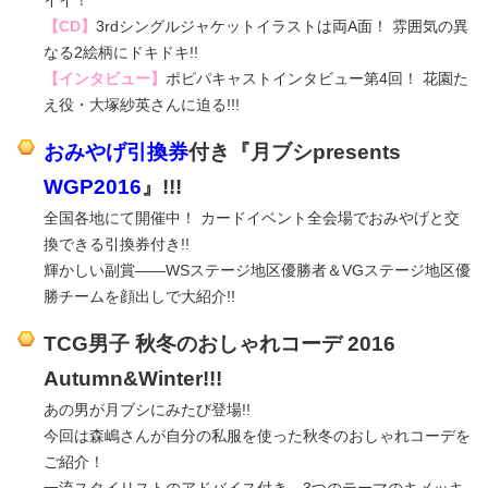
イイ！
【CD】
3rdシングルジャケットイラストは両A面！ 雰囲気の異
なる2絵柄にドキドキ!!
【インタビュー】
ポピパキャストインタビュー第4回！ 花園た
え役・大塚紗英さんに迫る!!!
おみやげ引換券
付き『月ブシpresents
WGP2016
』!!!
全国各地にて開催中！ カードイベント全会場でおみやげと交
換できる引換券付き!!
輝かしい副賞――WSステージ地区優勝者＆VGステージ地区優
勝チームを顔出しで大紹介!!
TCG男子 秋冬のおしゃれコーデ 2016
Autumn&Winter
!!!
あの男が月ブシにみたび登場!!
今回は森嶋さんが自分の私服を使った秋冬のおしゃれコーデを
ご紹介！