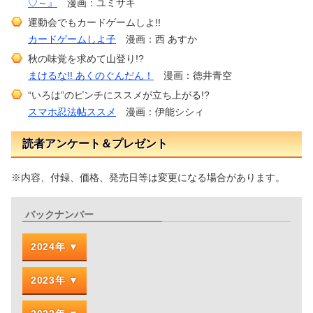
♡～』
漫画：ユミサキ
運動会でもカードゲームしよ!!
カードゲームしよ子
漫画：西 あすか
秋の味覚を求めて山登り!?
まけるな!! あくのぐんだん！
漫画：徳井青空
“いろは”のピンチにススメが立ち上がる!?
スマホ忍法帖ススメ
漫画：伊能シシィ
読者アンケート＆プレゼント
※内容、付録、価格、発売日等は変更になる場合があります。
バックナンバー
2024年
2023年