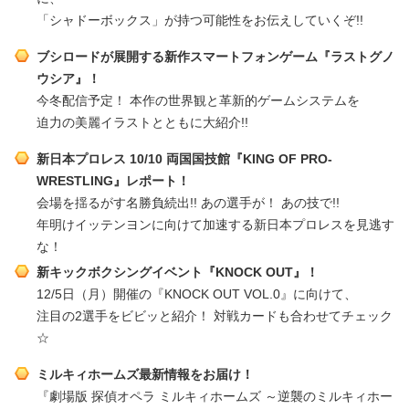
「シャドーボックス」が持つ可能性をお伝えしていくぞ!!
ブシロードが展開する新作スマートフォンゲーム『ラストグノ
ウシア』！
今冬配信予定！ 本作の世界観と革新的ゲームシステムを
迫力の美麗イラストとともに大紹介!!
新日本プロレス 10/10 両国国技館『KING OF PRO-
WRESTLING』レポート！
会場を揺るがす名勝負続出!! あの選手が！ あの技で!!
年明けイッテンヨンに向けて加速する新日本プロレスを見逃す
な！
新キックボクシングイベント『KNOCK OUT』！
12/5日（月）開催の『KNOCK OUT VOL.0』に向けて、
注目の2選手をビビッと紹介！ 対戦カードも合わせてチェック
☆
ミルキィホームズ最新情報をお届け！
『劇場版 探偵オペラ ミルキィホームズ ～逆襲のミルキィホー