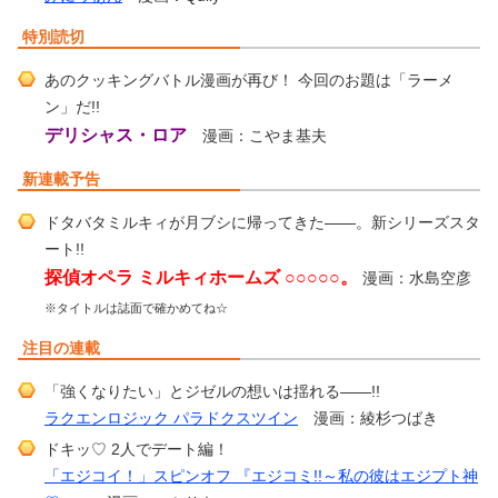
特別読切
あのクッキングバトル漫画が再び！ 今回のお題は「ラーメ
ン」だ!!
デリシャス・ロア
漫画：こやま基夫
新連載予告
ドタバタミルキィが月ブシに帰ってきた――。新シリーズスタ
ート!!
探偵オペラ ミルキィホームズ ○○○○○。
漫画：水島空彦
※タイトルは誌面で確かめてね☆
注目の連載
「強くなりたい」とジゼルの想いは揺れる――!!
ラクエンロジック パラドクスツイン
漫画：綾杉つばき
ドキッ♡ 2人でデート編！
「エジコイ！」スピンオフ 『エジコミ!!～私の彼はエジプト神