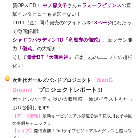
新OP＆ED！
中ノ森文子
さん＆
ラミーラビリンス
の直
撃インタビューも見逃せない!!
11/11（金）同時発売の2タイトルを
18ページ
にわたっ
て徹底解析!!!
シャドウパラディンTD
『
竜魔導の儀式』
、新クラン能
力
「儀式」
の大紹介！
そして
最新BT『天舞竜神』
では、あのユニットの超強
化も!!
「BanG
次世代ガールズバンドプロジェクト
Dream!」
プロジェクトレポート!!!
ポッピンパーティ 秋の大収穫祭！ 新規イラストもたっ
ぷり公開します!!
【アニメ情報】
最新キービジュアル最速公開!! 花咲川女子学園
の冬服をチェック☆
【ライブ】
開催直前！2ndライブビジュアル＆グッズも超カワ