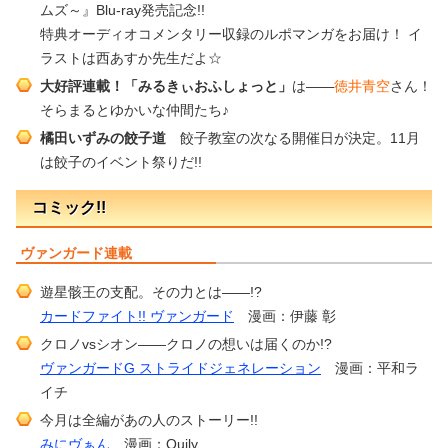
ムズ～』Blu-ray発売記念!!
特典オーディオコメンタリー収録のルポマンガをお届け！ イ
ラストは西あすか先生だよ☆
大好評連載！「みるきぃおふしょっと」
は――
徳井青空
さん！
そらまるとゆかいな仲間たち♪
橘田いずみの餃子道
餃子教室の次なる開催日が決定。11月
は餃子のイベント祭りだ!!
コミック!!
ヴァンガード連載
遊星骸王の支配。その力とは――!?
カードファイト!! ヴァンガード
漫画：伊藤 彰
クロノvsシオン――クロノの想いは届くのか!?
ヴァンガードG ストライドジェネレーション
漫画：平和ラ
イチ
今月は全編があの人のストーリー!!
みにヴぁん
漫画：Quily