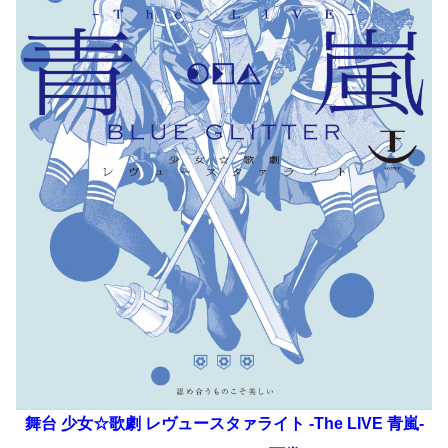
舞台 少女☆歌劇 レヴュースタァライト -The LIVE 青嵐-