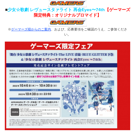
■
少女☆歌劇 レヴュースタァライト 再会Eyes〜74th
【ゲーマーズ
限定特典：オリジナルブロマイド】
※
ゲーマーズ様からのご案内
、および、応募要項をご確認のうえ、ご参加くださ
い。