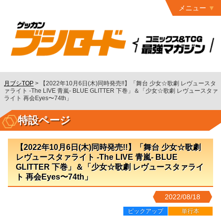
メニュー
トップ
最終号
月ブシ
バックナンバー
連載作品
月ブシTOP
>
【2022年10月6日(木)同時発売!!】「舞台 少女☆歌劇 レヴュースタ
ァライト -The LIVE 青嵐- BLUE GLITTER 下巻」＆「少女☆歌劇 レヴュースタァ
ライト 再会Eyes〜74th」
発行書籍
特設ページ
特設ページ
読者ページ
【2022年10月6日(木)同時発売!!】「舞台 少女☆歌劇
レヴュースタァライト -The LIVE 青嵐- BLUE
お問い合わせ
GLITTER 下巻」＆「少女☆歌劇 レヴュースタァライ
コミック
グロウル
ト 再会Eyes〜74th」
2022/08/18
ピックアップ
単行本