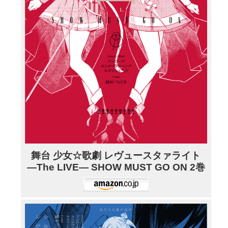
舞台 少女☆歌劇 レヴュースタァライト
―The LIVE― SHOW MUST GO ON 2巻