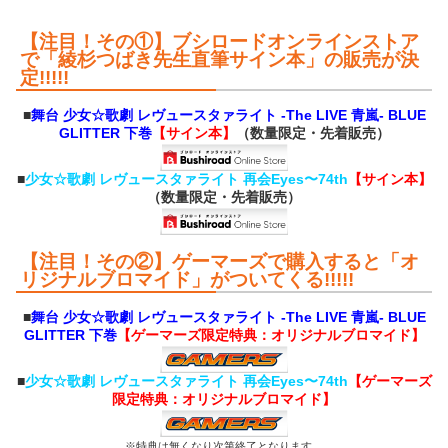
【注目！その①】ブシロードオンラインストア
で「綾杉つばき先生直筆サイン本」の販売が決
定!!!!!
■
舞台 少女☆歌劇 レヴュースタァライト -The LIVE 青嵐- BLUE
GLITTER 下巻
【サイン本】
（数量限定・先着販売）
■
少女☆歌劇 レヴュースタァライト 再会Eyes〜74th
【サイン本】
（数量限定・先着販売）
【注目！その②】ゲーマーズで購入すると「オ
リジナルブロマイド」がついてくる!!!!!
■
舞台 少女☆歌劇 レヴュースタァライト -The LIVE 青嵐- BLUE
GLITTER 下巻
【ゲーマーズ限定特典：オリジナルブロマイド】
■
少女☆歌劇 レヴュースタァライト 再会Eyes〜74th
【ゲーマーズ
限定特典：オリジナルブロマイド】
※特典は無くなり次第終了となります。