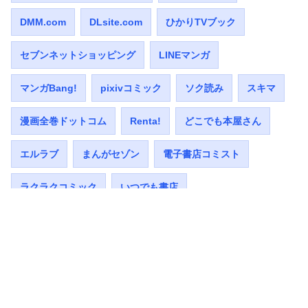
DMM.com
DLsite.com
ひかりTVブック
セブンネットショッピング
LINEマンガ
マンガBang!
pixivコミック
ソク読み
スキマ
漫画全巻ドットコム
Renta!
どこでも本屋さん
エルラブ
まんがセゾン
電子書店コミスト
ラクラクコミック
いつでも書店
【少女☆歌劇 レヴュースタァライト 再会Eyes〜74th】
Amazon Kindleストア
Rakutenブックス