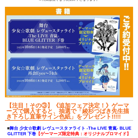
【注目！その③】《追加フェア決定！》ゲーマ
ーズで購入すると、抽選で「綾杉つばき先生描
き下ろし直筆サイン色紙」をプレゼント!!!!!
■
舞台 少女☆歌劇 レヴュースタァライト -The LIVE 青嵐- BLUE
GLITTER 下巻
【ゲーマーズ限定特典：オリジナルブロマイド】