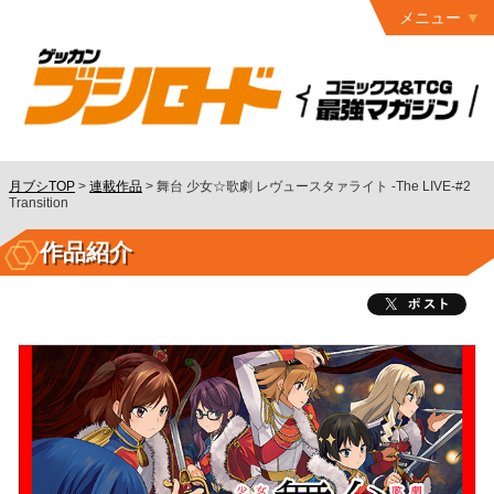
メニュー
トップ
最終号
月ブシ
バックナンバー
連載作品
月ブシTOP
>
連載作品
>
舞台 少女☆歌劇 レヴュースタァライト -The LIVE-#2
Transition
発行書籍
作品紹介
特設ページ
読者ページ
お問い合わせ
コミック
グロウル