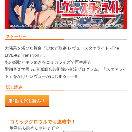
ストーリー
大喝采を浴びた舞台『少女☆歌劇 レヴュースタァライト -The
LIVE-#2 Transition』。
あの感動とキラめきをコミカライズで再生産☆
聖翔音楽学園 vs 青嵐総合芸術院の交流プログラム、「スタァライ
ト」をかけたレヴューがはじまる――!!
試し読み
第1話を試し読み！
コミックグロウルでも連載中！
最新話も読めちゃいます☆