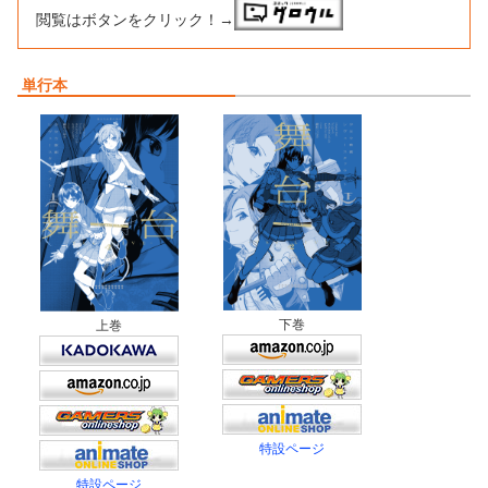
閲覧はボタンをクリック！→
単行本
下巻
上巻
特設ページ
特設ページ