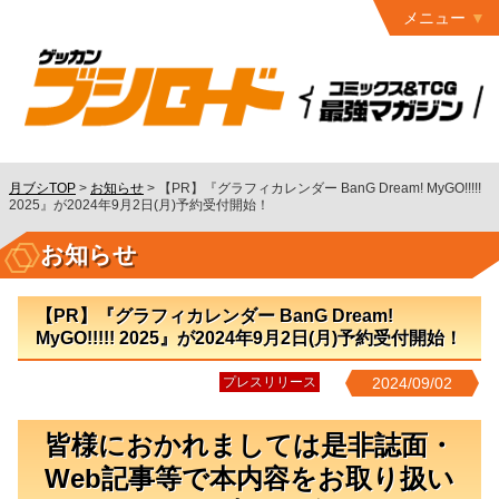
メニュー
トップ
最終号
月ブシ
バックナンバー
連載作品
月ブシTOP
>
お知らせ
>
【PR】『グラフィカレンダー BanG Dream! MyGO!!!!!
2025』が2024年9月2日(月)予約受付開始！
発行書籍
お知らせ
特設ページ
読者ページ
【PR】『グラフィカレンダー BanG Dream!
MyGO!!!!! 2025』が2024年9月2日(月)予約受付開始！
お問い合わせ
プレスリリース
2024/09/02
コミック
グロウル
皆様におかれましては是非誌面・
Web記事等で本内容をお取り扱い