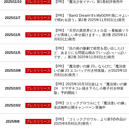
2025/11/10
プレスリリース
【PR】『魔法少女イナバ』第1巻好評発売中
【PR】『BanG Dream! It’s MyGO!!!!! 雨にそよい
2025/11/7
プレスリリース
で晴れを請う』第2巻 2025年11月8日(土)発売
【PR】『天空の異世界ビストロ店 ～看板娘ソラ
2025/11/5
プレスリリース
ノが美味しい幸せ届けます～』第3巻 2025年11
月8日(土)発売
【PR】『目の前の惨劇で前世を思い出したけ
2025/11/5
プレスリリース
ど、あまりにも問題山積みでいっぱいいっぱい
です。』第2巻 2025年11月8日(土)発売
【PR】『魔法使いの嫁 23』ならびに『魔法使
2025/10/8
プレスリリース
いの嫁 23 エコバッグ付き特装版』が2025年10
月8日(水)発売！
【PR】2025年10月3日(金)より『魔法使いの嫁
2025/10/3
プレスリリース
24 ヤマザキコレ描き下ろし小冊子付き特装
版』予約開始！
【PR】コミックグロウルにて『魔法使いの嫁』
2025/10/2
プレスリリース
全話無料公開キャンペーン実施中
【PR】「コミックグロウル」より新刊5作品が
2025/9/8
プレスリリース
2025年9月8日(月)発売！