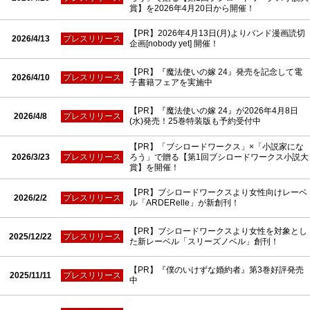
賞】を2026年4月20日から開催！
【PR】2026年4月13日(月)よりバンド漫画読切
2026/4/13
プレスリリース
企画[nobody yet] 開催！
【PR】『魔法使いの嫁 24』発売を記念して電
2026/4/10
プレスリリース
子書籍フェアを実施中
【PR】『魔法使いの嫁 24』が2026年4月8日
2026/4/8
プレスリリース
(水)発売！25巻特装版も予約受付中
【PR】「ブシロードワークス」×「小説家にな
2026/3/23
プレスリリース
ろう」で贈る【第1回ブシロードワークス小説大
賞】を開催！
【PR】ブシロードワークスより女性向けレーベ
2026/2/2
プレスリリース
ル「ARDERelle」が新創刊！
【PR】ブシロードワークスより女性を対象とし
2025/12/22
プレスリリース
た新レーベル「スリーズノベル」創刊！
【PR】『僕のいけずな婚約者』第3巻好評発売
2025/11/11
プレスリリース
中