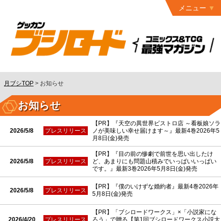
メニュー
トップ
最終号
月ブシ
バックナンバー
連載作品
月ブシTOP
>
お知らせ
発行書籍
お知らせ
特設ページ
【PR】『天空の異世界ビストロ店 ～看板娘ソラ
2026/5/8
プレスリリース
ノが美味しい幸せ届けます～』最新4巻2026年5
月8日(金)発売
読者ページ
【PR】『目の前の惨劇で前世を思い出したけ
お問い合わせ
2026/5/8
プレスリリース
ど、あまりにも問題山積みでいっぱいいっぱい
です。』最新3巻2026年5月8日(金)発売
コミック
グロウル
【PR】『僕のいけずな婚約者』最新4巻2026年
2026/5/8
プレスリリース
5月8日(金)発売
【PR】「ブシロードワークス」×「小説家にな
2026/4/20
プレスリリース
ろう」で贈る【第1回ブシロードワークス小説大