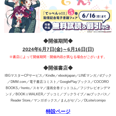
◆開催期間◆
2024年6月7日(金)～6月16日(日)
※書店によって開催期間・開催内容が異なる場合がございます。
◆開催書店◆
IBGマスターCPサービス／Kindle／ebookjapan／LINEマンガ／dブック
／DMM.com／電子書店コミスト／GooglePlayブックス／COCORO
BOOKS／honto／スキマ／漫画全巻ドットコム／フジテレビオンデマ
ンド／BOOK☆WALKER／ブッコミ／ブックライブ／auブックパス／
Reader Store／マンガボックス／まんがセゾン／DLsite/comipo
特設ページ