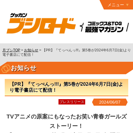
メニュー
トップ
最終号
月ブシ
バックナンバー
連載作品
月ブシTOP
>
お知らせ
>
【PR】『てっぺんっ!!!』第5巻が2024年6月7日(金)より
電子書店にて配信！
発行書籍
お知らせ
特設ページ
読者ページ
【PR】『てっぺんっ!!!』第5巻が2024年6月7日(金)よ
り電子書店にて配信！
お問い合わせ
プレスリリース
2024/06/07
コミック
グロウル
TVアニメの原案にもなったお笑い青春ガールズ
ストーリー！