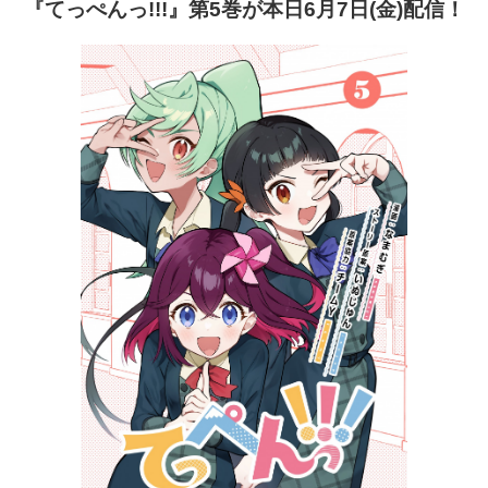
『てっぺんっ!!!』第5巻が本日6月7日(金)配信！