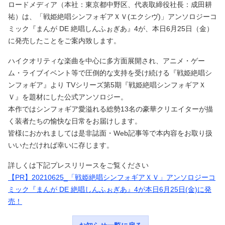
ロードメディア（本社：東京都中野区、代表取締役社長：成田耕
祐）は、「戦姫絶唱シンフォギアＸＶ(エクシヴ)」アンソロジーコ
ミック『まんが DE 絶唱しんふぉぎあ』4が、本日6月25日（金）
に発売したことをご案内致します。
ハイクオリティな楽曲を中心に多方面展開され、アニメ・ゲー
ム・ライブイベント等で圧倒的な支持を受け続ける『戦姫絶唱シ
ンフォギア』より TVシリーズ第5期『戦姫絶唱シンフォギアＸ
Ｖ』を題材にした公式アンソロジー。
本作ではシンフォギア愛溢れる総勢13名の豪華クリエイターが描
く装者たちの愉快な日常をお届けします。
皆様におかれましては是非誌面・Web記事等で本内容をお取り扱
いいただければ幸いに存じます。
詳しくは下記プレスリリースをご覧ください
【PR】20210625_「戦姫絶唱シンフォギアＸＶ」アンソロジーコ
ミック『まんが DE 絶唱しんふぉぎあ』4が本日6月25日(金)に発
売！