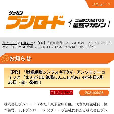
メニュー
トップ
最終号
月ブシ
バックナンバー
連載作品
月ブシTOP
>
お知らせ
>
【PR】「戦姫絶唱シンフォギアXV」アンソロジーコミ
ック 『まんが DE 絶唱しんふぉぎあ』4が本日6月25日（金）発売!!!
発行書籍
お知らせ
特設ページ
読者ページ
【PR】「戦姫絶唱シンフォギアXV」アンソロジーコ
ミック 『まんが DE 絶唱しんふぉぎあ』4が本日6月
お問い合わせ
25日（金）発売!!!
コミック
グロウル
プレスリリース
2021/06/25
株式会社ブシロード（本社：東京都中野区、代表取締役社⻑：橋
本義賢、以下ブシロード）のグループ会社にあたる株式会社ブシ