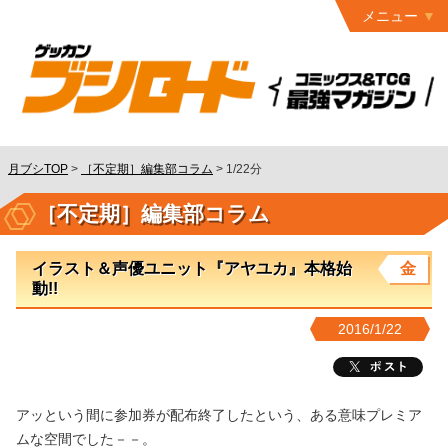
メニュー
トップ
最終号
月ブシ
バックナンバー
連載作品
月ブシTOP
>
［不定期］編集部コラム
>
1/22分
発行書籍
［不定期］編集部コラム
特設ページ
イラスト＆声優ユニット『アヤユカ』本格始
金
読者ページ
動!!
お問い合わせ
2016/1/22
コミック
グロウル
アッという間に参加券が配布終了したという、ある意味プレミア
ムな空間でした－－。