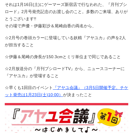
それは1月16日(土)にゲーマーズ新宿店で行なわれた、『月刊ブシ
ロード』2月号発売記念のお渡し会のこと。多数のご来場、ありが
とうございます!!
その場で声優・伊藤彩沙＆尾崎由香の両名から、
☆2月号の巻頭カラーに登場している妖精『アヤユカ』の声を2人
が担当すること
☆伊藤＆尾崎の身長が150.3cmとミリ単位まで同じであること
☆2月放送分の『月刊ブシロードTV』から、ニュースコーナーに
『アヤユカ』が登場すること
☆早くも1回目のイベント
『アヤユ会議』（3月5日開催予定。チケ
ット発売は1月23日(土)10:00）
が決まったこと