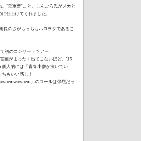
。“鬼軍曹”こと、しんごろ氏がメカと
のに仕上げてくれました。
編集長のさがらっちもハロヲタであるこ
って初のコンサートツアー
て言葉がまったく出てこないほど、’15
（個人的には『青春小僧が泣いてい
たちもいい感じ！
owowowowowo」のコールは強烈だっ