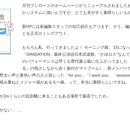
月刊ブシロードのホームページがリニューアルされましたね
かシステムに強いんですが、とても見やすく素晴らしいも
新HPには各編集スタッフの自己紹介もアリます。そう、
とを正式カミングアウト。
もちろん私、行ってきましたよ！ モーニング娘。’15にな
「GRADATION」最終公演@日本武道館。“さゆロス”なん
のパフォーマンスは早くも歴代最上級に仕上がってました
る』の指さしながら歩く振付がマイブーム）。新メンバー
と黄色い声の入り混じった「for you」「I want you」「wowow
積み重ねとメジャー感があるモー娘。って、本当に素晴らしいですね。
が2mくらいの近距離に来ることもある場所で最高でしたわ。
がない……。