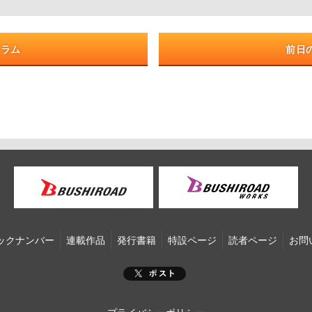
コラム
前日
ックナンバー
連載作品
発行書籍
特設ページ
読者ページ
お問