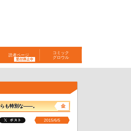
コミック
読者ページ
グロウル
らも特別な――。
金
2015/6/5