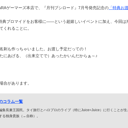
ABARAゲーマーズ本店で、『月刊ブシロード』7月号発売記念の
「特典お
が特典ブロマイドをお客様に――という超嬉しいイベントに加え、今回は
てくれることに。
名刺も作っちゃいました。お渡し予定だっての！
たにあげる、（出来立てで）あったかいんだからぁ～♪
場合があります。
人のコラム一覧
集長兼王国民。タイ旅行とハロプロのライブ（特にJuice=Juice）に行くことが
する独身貴族（←自称）。