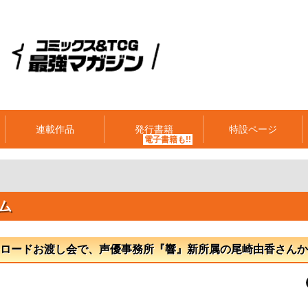
連載作品
発行書籍
特設ページ
ム
ロードお渡し会で、声優事務所『響』新所属の尾崎由香さんか