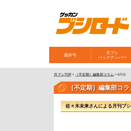
月ブシ
最終号
バックナンバー
月ブシTOP
>
［不定期］編集部コラム
>
6/5分
［不定期］編集部コラ
佐々木未来さんによる月刊ブシ