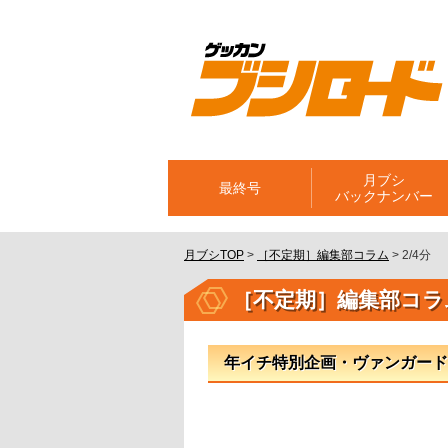
月ブシ
最終号
バックナンバー
月ブシTOP
>
［不定期］編集部コラム
>
2/4分
［不定期］編集部コラ
年イチ特別企画・ヴァンガード