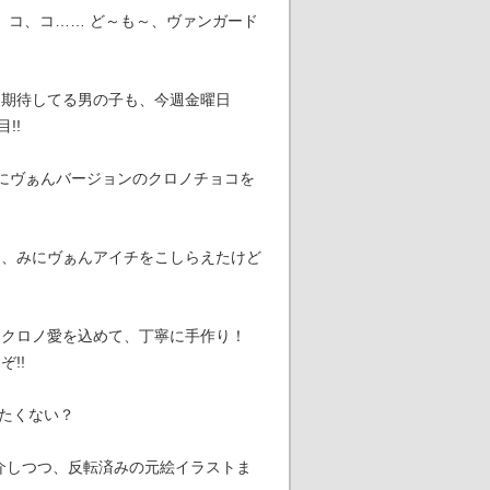
、コ、コ…… ど～も～、ヴァンガード
）期待してる男の子も、今週金曜日
!!
にヴぁんバージョンのクロノチョコを
ら、みにヴぁんアイチをこしらえたけど
とクロノ愛を込めて、丁寧に手作り！
!!
みたくない？
介しつつ、反転済みの元絵イラストま