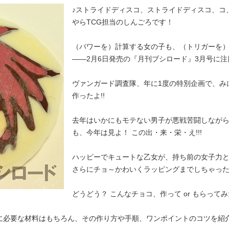
♪ストライドディスコ、ストライドディスコ、コ
やらTCG担当のしんごろです！
（パワーを）計算する女の子も、（トリガーを
――2月6日発売の『月刊ブシロード』3月号に注目
ヴァンガード調査隊、年に1度の特別企画で、み
作ったよ!!
去年はいかにもモテない男子が悪戦苦闘しなが
も、今年は見よ！ この出・来・栄・え!!!
ハッピーでキュートな乙女が、持ち前の女子力
さらにチョ～かわいくラッピングまでしちゃったぞ
どうどう？ こんなチョコ、作って or もらって
に必要な材料はもちろん、その作り方や手順、ワンポイントのコツを紹