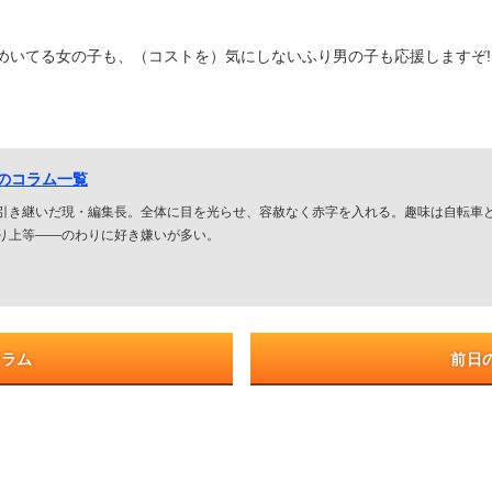
めいてる女の子も、（コストを）気にしないふり男の子も応援しますぞ!
人のコラム一覧
引き継いだ現・編集長。全体に目を光らせ、容赦なく赤字を入れる。趣味は自転車
り上等――のわりに好き嫌いが多い。
コラム
前日