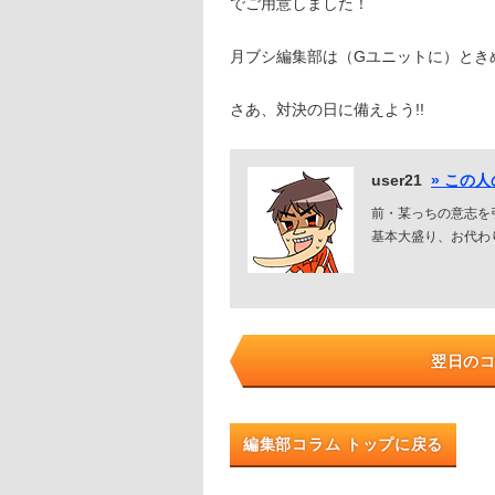
でご用意しました！
月ブシ編集部は（Gユニットに）とき
さあ、対決の日に備えよう!!
user21
» この
前・某っちの意志を
基本大盛り、お代わ
翌日の
編集部コラム トップに戻る