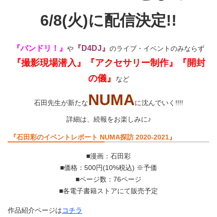
6/8(火)に配信決定!!
『バンドリ！』
『D4DJ』
や
のライブ・イベントのみならず
『撮影現場潜入』『アクセサリー制作』『開封
の儀』
など
NUMA
石田先生が新たな
に沈んでいく!!!!
詳細は、続報をお楽しみに♪
『石田彩のイベントレポート NUMA探訪 2020-2021』
■漫画：石田彩
■価格：500円(10%税込) ※予価
■ページ数：76ページ
■各電子書籍ストアにて販売予定
作品紹介ページは
コチラ