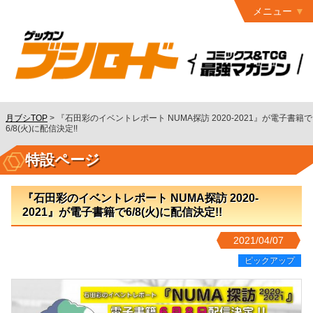
メニュー
トップ
最終号
月ブシ
バックナンバー
連載作品
月ブシTOP
>
『石田彩のイベントレポート NUMA探訪 2020-2021』が電子書籍で
6/8(火)に配信決定!!
発行書籍
特設ページ
特設ページ
読者ページ
『石田彩のイベントレポート NUMA探訪 2020-
2021』が電子書籍で6/8(火)に配信決定!!
お問い合わせ
2021/04/07
コミック
グロウル
ピックアップ