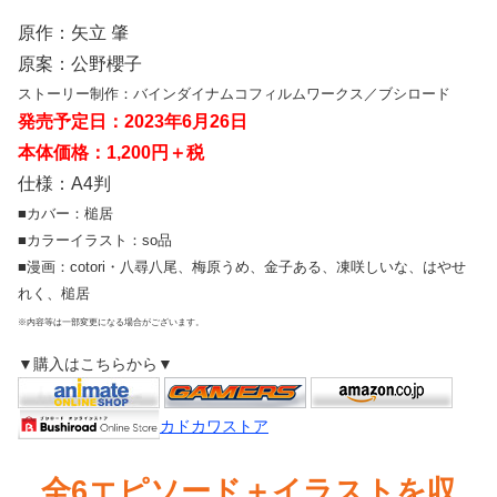
原作：矢立 肇
原案：公野櫻子
ストーリー制作：バインダイナムコフィルムワークス／ブシロード
発売予定日：2023年6月26日
本体価格：1,200円＋税
仕様：A4判
■カバー：槌居
■カラーイラスト：so品
■漫画：cotori・八尋八尾、梅原うめ、金子ある、凍咲しいな、はやせ
れく、槌居
※内容等は一部変更になる場合がございます。
▼購入はこちらから▼
カドカワストア
全6エピソード＋イラストを収