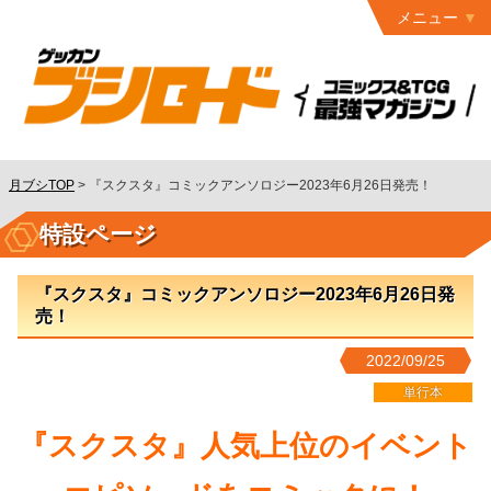
メニュー
トップ
最終号
月ブシ
バックナンバー
連載作品
月ブシTOP
>
『スクスタ』コミックアンソロジー2023年6月26日発売！
発行書籍
特設ページ
特設ページ
『スクスタ』コミックアンソロジー2023年6月26日発
読者ページ
売！
お問い合わせ
2022/09/25
コミック
グロウル
単行本
『スクスタ』人気上位のイベント