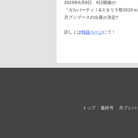
2019年6月8日、9日開催の
『ガルパーティ！&スタリラ祭2019 i
月ブシブースの出展が決定!!
詳しくは
特設ページ
にて！
トップ
最終号
月ブシ
バ