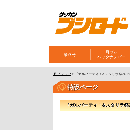
月ブシ
最終号
バックナンバー
月ブシTOP
>
『ガルパーティ！&スタリラ祭2019
特設ページ
『ガルパーティ！&スタリラ祭20