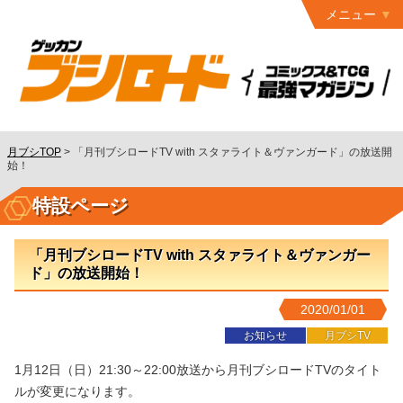
メニュー
トップ
最終号
月ブシ
バックナンバー
連載作品
月ブシTOP
>
「月刊ブシロードTV with スタァライト＆ヴァンガード」の放送開
始！
発行書籍
特設ページ
特設ページ
読者ページ
「月刊ブシロードTV with スタァライト＆ヴァンガー
ド」の放送開始！
お問い合わせ
2020/01/01
コミック
グロウル
お知らせ
月ブシTV
1月12日（日）21:30～22:00放送から月刊ブシロードTVのタイト
ルが変更になります。