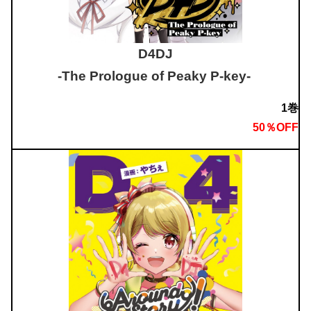
D4DJ
-The Prologue of Peaky P-key-
1巻
50％OFF