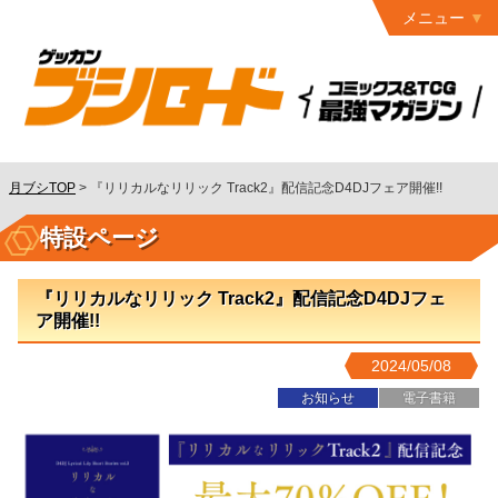
メニュー
トップ
最終号
月ブシ
バックナンバー
連載作品
月ブシTOP
>
『リリカルなリリック Track2』配信記念D4DJフェア開催!!
発行書籍
特設ページ
特設ページ
『リリカルなリリック Track2』配信記念D4DJフェ
読者ページ
ア開催!!
お問い合わせ
2024/05/08
コミック
グロウル
お知らせ
電子書籍