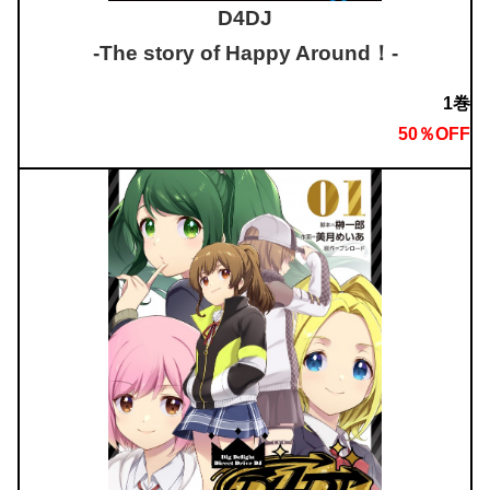
D4DJ
-The story of Happy Around！-
1巻
50％OFF