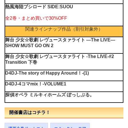
熱風海陸ブシロード SIDE:SUOU
全2巻・まとめ買いで30%OFF
関連ラインナップ作品（割引対象外）
舞台 少女☆歌劇 レヴュースタァライト ―The LIVE―
SHOW MUST GO ON 2
舞台 少女☆歌劇 レヴュースタァライト -The LIVE-#2
Transition 下巻
D4DJ-The story of Happy Around！-(1)
D4DJ-4コマmix！-VOLUME1
探偵オペラ ミルキィホームズ ぽっしぶる。
開催書店はコチラ！