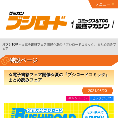
メニュー
トップ
最終号
月ブシ
バックナンバー
連載作品
月ブシTOP
>
☆電子書籍フェア開催☆夏の『ブシロードコミック』まとめ読みフ
ェア
発行書籍
特設ページ
特設ページ
読者ページ
☆電子書籍フェア開催☆夏の『ブシロードコミック』
まとめ読みフェア
お問い合わせ
2021/08/20
コミック
グロウル
キャンペーン
ピックアップ