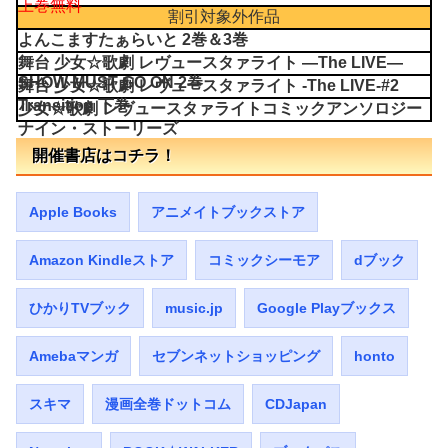
上巻無料
割引対象外作品
よんこますたぁらいと 2巻＆3巻
舞台 少女☆歌劇 レヴュースタァライト ―The LIVE―
SHOW MUST GO ON 2巻
舞台 少女☆歌劇 レヴュースタァライト -The LIVE-#2
Transition 下巻
少女☆歌劇 レヴュースタァライトコミックアンソロジー
ナイン・ストーリーズ
開催書店はコチラ！
Apple Books
アニメイトブックストア
Amazon Kindleストア
コミックシーモア
dブック
ひかりTVブック
music.jp
Google Playブックス
Amebaマンガ
セブンネットショッピング
honto
スキマ
漫画全巻ドットコム
CDJapan