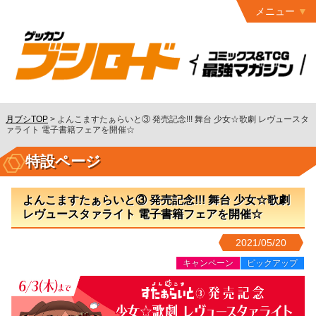
メニュー
トップ
最終号
月ブシ
バックナンバー
連載作品
月ブシTOP
>
よんこますたぁらいと③ 発売記念!!! 舞台 少女☆歌劇 レヴュースタ
ァライト 電子書籍フェアを開催☆
発行書籍
特設ページ
特設ページ
読者ページ
よんこますたぁらいと③ 発売記念!!! 舞台 少女☆歌劇
レヴュースタァライト 電子書籍フェアを開催☆
お問い合わせ
2021/05/20
コミック
グロウル
キャンペーン
ピックアップ