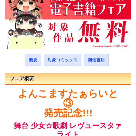
概要
対象コミックス
開催書店
フェア概要
よんこますたぁらいと
③
発売記念!!!
舞台 少女☆歌劇 レヴュースタァ
ライト