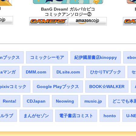
コ
BanG Dream! ガルパ☆ピコ
コミックアンソロジー②
tenブックス
コミックシーモア
紀伊國屋書店kinoppy
ebo
baマンガ
DMM.com
DLsite.com
ひかりTVブック
セ
pixivコミック
Google Playブックス
BOOK☆WALKER
Renta!
CDJapan
Neowing
music.jp
どこでも本
エルラブ
まんがセゾン
電子書店コミスト
honto
U-N