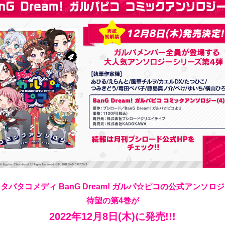
タバタコメディ BanG Dream! ガルパ☆ピコ
の公式アンソロジ
待望の第4巻が
2022年12月8日(木)に発売!!!