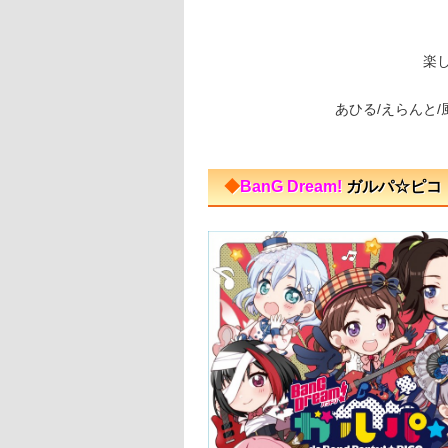
楽
あひる/えらんと/
◆
BanG Dream!
ガルパ☆ピコ 