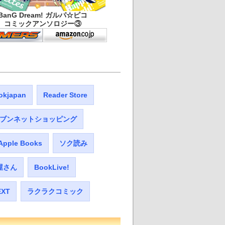
BanG Dream! ガルパ☆ピコ
コミックアンソロジー③
okjapan
Reader Store
ブンネットショッピング
Apple Books
ソク読み
屋さん
BookLive!
EXT
ラクラクコミック