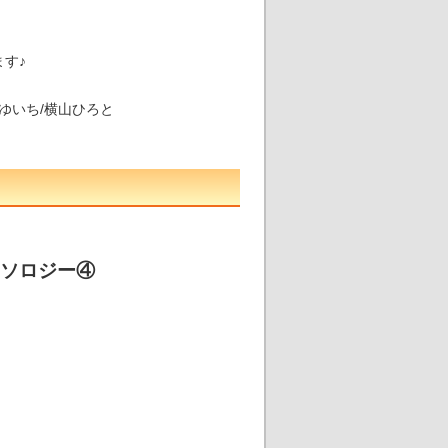
す♪
/ゆいち/横山ひろと
アンソロジー④