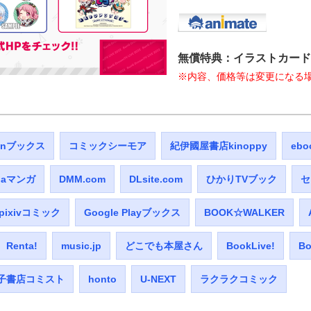
無償特典：イラストカード
※内容、価格等は変更になる
tenブックス
コミックシーモア
紀伊國屋書店kinoppy
ebo
baマンガ
DMM.com
DLsite.com
ひかりTVブック
セ
pixivコミック
Google Playブックス
BOOK☆WALKER
Renta!
music.jp
どこでも本屋さん
BookLive!
Bo
子書店コミスト
honto
U-NEXT
ラクラクコミック