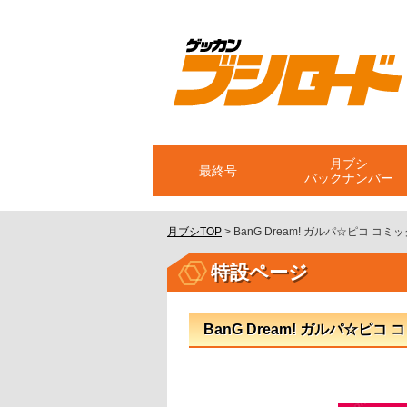
月ブシ
最終号
バックナンバー
月ブシTOP
>
BanG Dream! ガルパ☆ピコ コミ
特設ページ
BanG Dream! ガルパ☆ピコ 