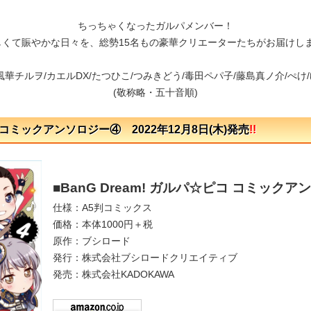
ちっちゃくなったガルパメンバー！
しくて賑やかな日々を、総勢15名もの豪華クリエーターたちがお届けしま
風華チルヲ/カエルDX/たつひこ/つみきどう/毒田ペパ子/藤島真ノ介/ぺけ
(敬称略・五十音順)
コミックアンソロジー④ 2022年12月8日(木)発売
!!
■BanG Dream! ガルパ☆ピコ コミック
仕様：A5判コミックス
価格：本体1000円＋税
原作：ブシロード
発行：株式会社ブシロードクリエイティブ
発売：株式会社KADOKAWA