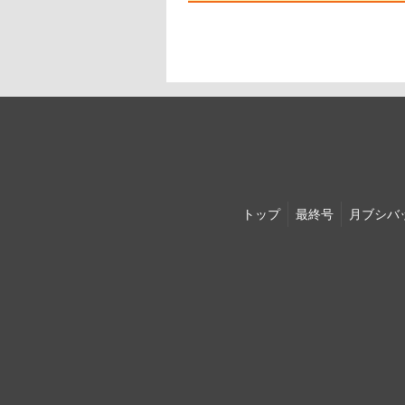
トップ
最終号
月ブシ
バ