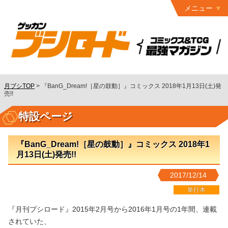
メニュー
トップ
最終号
月ブシ
バックナンバー
連載作品
月ブシTOP
>
『BanG_Dream!［星の鼓動］』コミックス 2018年1月13日(土)発
売!!
発行書籍
特設ページ
特設ページ
読者ページ
『BanG_Dream!［星の鼓動］』コミックス 2018年1
月13日(土)発売!!
お問い合わせ
2017/12/14
コミック
グロウル
単行本
『月刊ブシロード』2015年2月号から2016年1月号の1年間、連載
されていた、