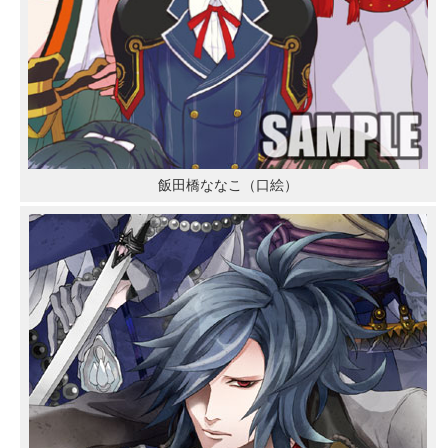
飯田橋ななこ（口絵）