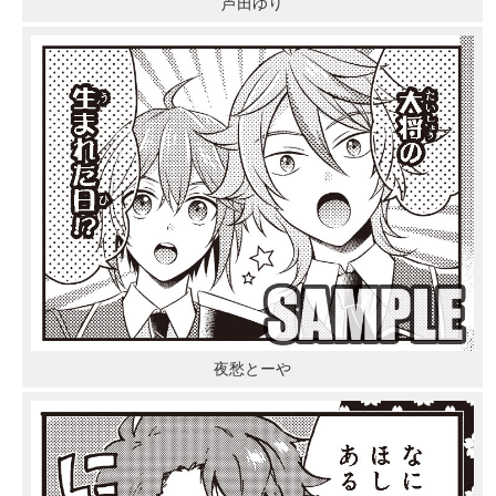
芦田ゆり
夜愁とーや