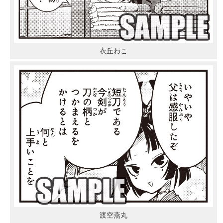
衣丘わこ
渡空燕丸