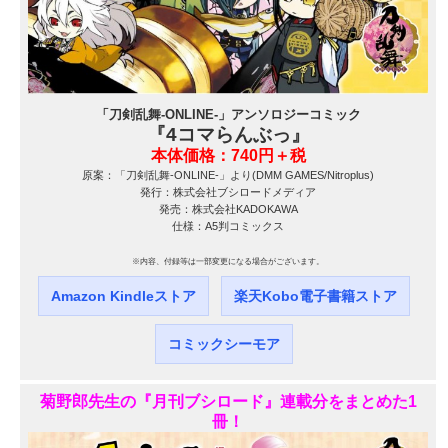
「刀剣乱舞-ONLINE-」アンソロジーコミック
『4コマらんぶっ』
本体価格：740円＋税
原案：「刀剣乱舞-ONLINE-」より(DMM GAMES/Nitroplus)
発行：株式会社ブシロードメディア
発売：株式会社KADOKAWA
仕様：A5判コミックス
※内容、付録等は一部変更になる場合がございます。
Amazon Kindleストア
楽天Kobo電子書籍ストア
コミックシーモア
菊野郎先生の『月刊ブシロード』連載分をまとめた1
冊！