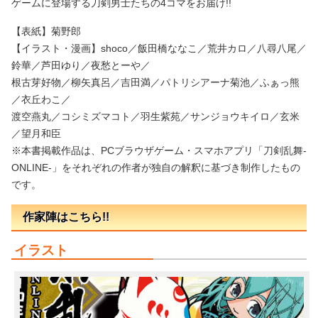
ゲームに登場する刀剣男士たちの4コマをお届け!!
【表紙】菊野郎
【イラスト・漫画】shoco／飯田橋ななこ／荒井カロ／八尋八尾／
鈴華／芦田ゆり／夜愁とーや／
根古芽好物／柳矢真呂／吉田満／パトリシアーナ菊池／ふぁっ熊
／衣丘わこ／
渡空燕丸／コシミズマコト／羽生紫苑／サンジョウキイロ／玄米
／望月和臣
※本書掲載作品は、PCブラウザゲーム・スマホアプリ「刀剣乱舞-
ONLINE-」をそれぞれの作者が独自の解釈に基づき制作したもの
です。
作家陣はこちら!!
イラスト