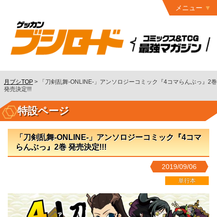
メニュー
トップ
最終号
月ブシ
バックナンバー
連載作品
月ブシTOP
>
「刀剣乱舞-ONLINE-」アンソロジーコミック『4コマらんぶっ』2巻
発売決定!!!
発行書籍
特設ページ
特設ページ
読者ページ
「刀剣乱舞-ONLINE-」アンソロジーコミック『4コマ
らんぶっ』2巻 発売決定!!!
お問い合わせ
2019/09/06
コミック
グロウル
単行本