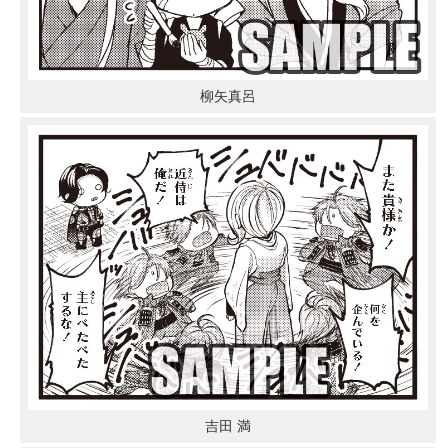
柳矢真呂
吉田 満