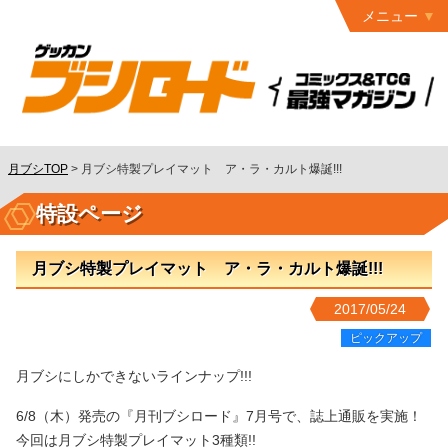
メニュー
トップ
最終号
月ブシ
バックナンバー
連載作品
月ブシTOP
>
月ブシ特製プレイマット ア・ラ・カルト爆誕!!!
発行書籍
特設ページ
特設ページ
月ブシ特製プレイマット ア・ラ・カルト爆誕!!!
読者ページ
2017/05/24
お問い合わせ
ピックアップ
コミック
グロウル
月ブシにしかできないラインナップ!!!
6/8（木）発売の『月刊ブシロード』7月号で、誌上通販を実施！
今回は月ブシ特製プレイマット3種類!!