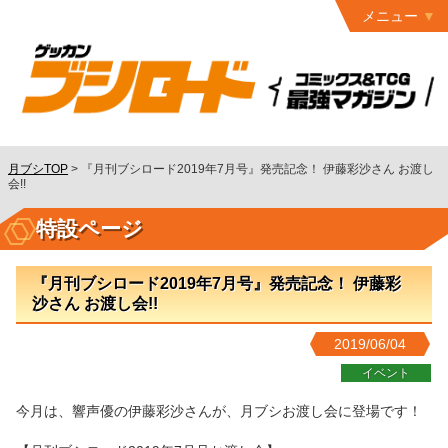
メニュー
トップ
最終号
月ブシ
バックナンバー
連載作品
月ブシTOP
>
『月刊ブシロード2019年7月号』発売記念！ 伊藤彩沙さん お渡し
会!!
発行書籍
特設ページ
特設ページ
読者ページ
『月刊ブシロード2019年7月号』発売記念！ 伊藤彩
沙さん お渡し会!!
お問い合わせ
2019/06/04
コミック
グロウル
イベント
今月は、響声優の伊藤彩沙さんが、月ブシお渡し会に登場です！