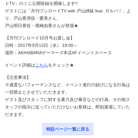
ドTV」のミニ公開収録を開催します!!
ゲストには「月刊ブシロードTV with 戸山姉妹 feat. ガルパ！」よ
り、戸山香澄役・愛美さん、
戸山明日香役・尾崎由香さんが登場★
【月刊ブシロード10月号お渡し会】
日時：2017年9月13日（水） 19:00～
場所：AKIHABARAゲーマーズ本店6Fイベントスペース
イベント詳細は
こちら
をチェック★
【注意事項】
※過度なパフォーマンスなど、イベント進行の妨げになる行為は
一切禁止とさせていただきます。
ゲスト及びスタッフに対する暴力及び暴言などの行為、その他ス
タッフの指示に従っていただけないお客様は、即刻退場していた
だきます。
特設ページ一覧に戻る