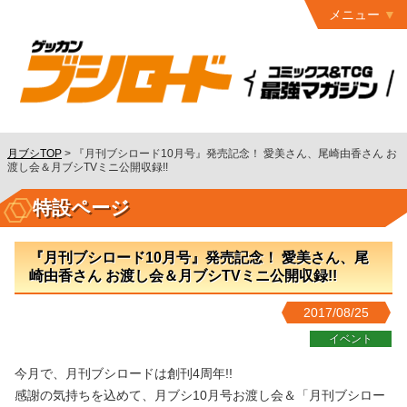
メニュー
トップ
最終号
月ブシ
バックナンバー
連載作品
月ブシTOP
>
『月刊ブシロード10月号』発売記念！ 愛美さん、尾崎由香さん お
渡し会＆月ブシTVミニ公開収録!!
発行書籍
特設ページ
特設ページ
読者ページ
『月刊ブシロード10月号』発売記念！ 愛美さん、尾
崎由香さん お渡し会＆月ブシTVミニ公開収録!!
お問い合わせ
2017/08/25
コミック
グロウル
イベント
今月で、月刊ブシロードは創刊4周年!!
感謝の気持ちを込めて、月ブシ10月号お渡し会＆「月刊ブシロー