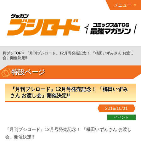
メニュー
トップ
最終号
月ブシ
バックナンバー
連載作品
月ブシTOP
>
『月刊ブシロード』12月号発売記念！ 「橘田いずみさん お渡し
会」開催決定!!
発行書籍
特設ページ
特設ページ
読者ページ
『月刊ブシロード』12月号発売記念！ 「橘田いずみ
さん お渡し会」開催決定!!
お問い合わせ
2016/10/31
コミック
グロウル
イベント
『月刊ブシロード』12月号発売記念！ 「橘田いずみさん お渡し
会」開催決定!!