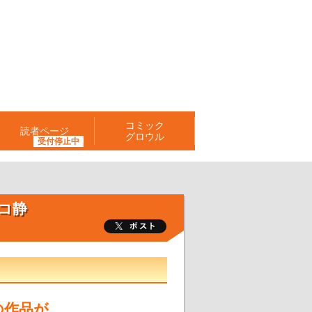
コミック
読者ページ
グロウル
コ静
の作品が