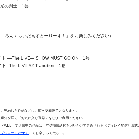
 光の剣士 1巻
きは「ろんぐらいだぁすとーりーず！」をお楽しみください）
The LIVE― SHOW MUST GO ON 1巻
 LIVE-#2 Transition 1巻
す。完結した作品などは、順次更新終了となります。
報通知が届く「お気に入り登録」をぜひご利用ください。
ドWEB」で連載中の作品は、本誌掲載話数を追いかけて更新される《ディレイ配信》形式
ブシロードWEB」
にてお楽しみください。