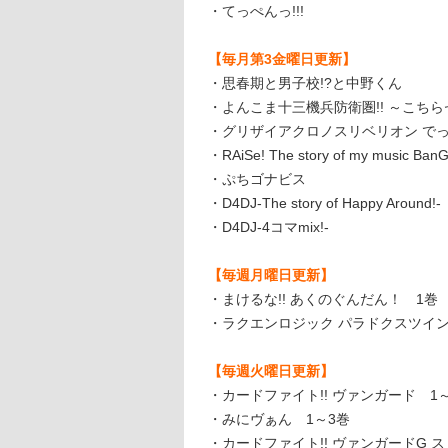
・てっぺんっ!!!
【毎月第3金曜日更新】
・思春期と男子校!?と中野くん
・よんこま十三機兵防衛圏!! ～こちら
・グリザイアクロノスリベリオン で
・RAiSe! The story of my music BanG
・ぷちゴナビス
・D4DJ-The story of Happy Around!-
・D4DJ-4コマmix!-
【毎週月曜日更新】
・まけるな!! あくのぐんだん！ 1巻
・ラクエンロジック パラドクスツイン
【毎週火曜日更新】
・カードファイト!! ヴァンガード 1
・みにヴぁん 1～3巻
・カードファイト!! ヴァンガードG 