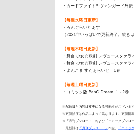
・カードファイト!! ヴァンガード外伝
【毎週水曜日更新】
・ろんぐらいだぁす！
（2021年いっぱいで更新終了。続
【毎週木曜日更新】
・舞台 少女☆歌劇 レヴュースタァライト ―
・舞台 少女☆歌劇 レヴュースタァライト -The
・よんこま すたぁらいと 1巻
【毎週土曜日更新】
・コミック版 BanG Dream! 1～2巻
※配信日と内容は変更になる可能性がございま
※更新頻度は作品によって異なります。更新情
※「月刊ブシロード」および「コミックブシロー
最新話は
「月刊ブシロード」
本誌、
「コミック