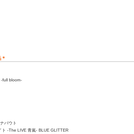
品＊
ull bloom-
ーナバウト
e LIVE 青嵐- BLUE GLITTER