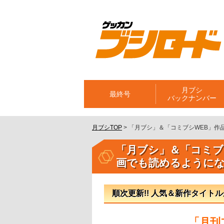
月ブシ
最終号
バックナンバー
月ブシTOP
>
「月ブシ」＆「コミブシWEB」作
「月ブシ」＆「コミブ
画でも読めるように
順次更新!! 人気＆新作タイトル
「月刊