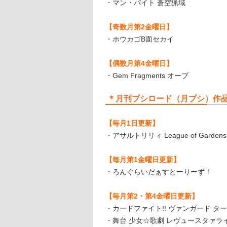
・マン・バイト 蒼空猟域
【奇数月第2金曜日】
・ホウカゴB面セカイ
【偶数月第4金曜日】
・Gem Fragments オーブ
＊月刊ブシロード（月ブシ）作
【毎月1日更新】
・アサルトリリィ League of Gardens -f
【毎月第1金曜日更新】
・ろんぐらいだぁすとーりーず！
【毎月第2・第4金曜日更新】
・カードファイト!! ヴァンガード タ
・舞台 少女☆歌劇 レヴュースタァライト -Th