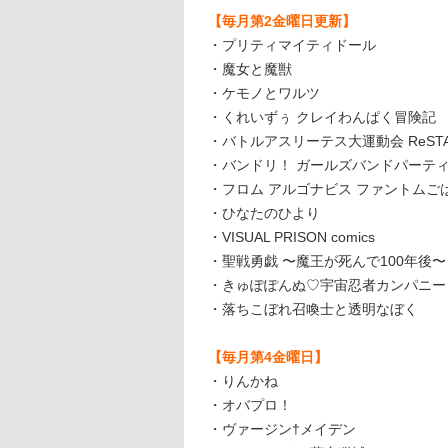
【毎月第2金曜日更新】
・プリティマイティドール
・魔女と魔獣
・ケモノとワルツ
・くれいずぅ クレイわんぱく冒険記
・バトルアスリーテス大運動会 ReSTA
・バンドリ！ ガールズバンドパーティ
・フロム アルゴナビス ファントムご
・ひなたのひより
・VISUAL PRISON comics
・聖戦勇戯 〜魔王が死んで100年後〜
・きゅぽぽんぬ♡宇宙忍者カンパニー
・落ちこぼれ召喚士と透明なぼく
【毎月第4金曜日】
・りんかね
・オバプロ！
・ヴァージン†メイデン