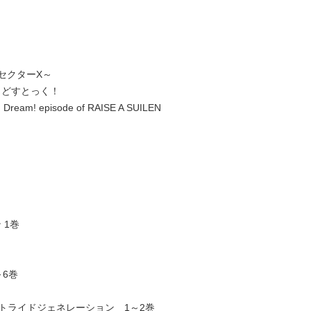
セクターX～
っどすとっく！
 Dream! episode of RAISE A SUILEN
 1巻
～6巻
ストライドジェネレーション 1～2巻