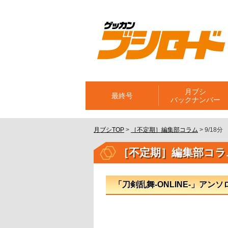
月ブシ
最終号
バックナンバー
月ブシTOP
>
［不定期］編集部コラム
>
9/18分
［不定期］編集部コラ
「刀剣乱舞-ONLINE-」アン