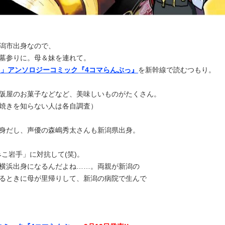
潟市出身なので、
墓参りに。母＆妹を連れて。
NE-」アンソロジーコミック『4コマらんぶっ』
を新幹線で読むつもり。
阪屋のお菓子などなど、美味しいものがたくさん。
焼きを知らない人は各自調査）
身だし、声優の森嶋秀太さんも新潟県出身。
みこ岩手」に対抗して(笑)。
横浜出身になるんだよね……。両親が新潟の
るときに母が里帰りして、新潟の病院で生んで