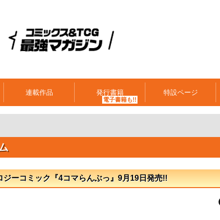
連載作品
発行書籍
特設ページ
ム
ソロジーコミック『4コマらんぶっ』9月19日発売!!