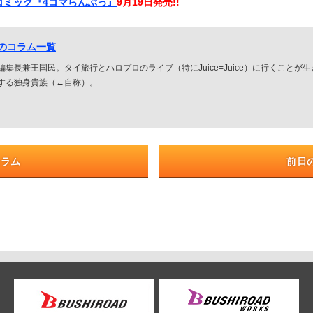
ーコミック『4コマらんぶっ』
9月19日発売!!
人のコラム一覧
集長兼王国民。タイ旅行とハロプロのライブ（特にJuice=Juice）に行くことが
する独身貴族（←自称）。
コラム
前日