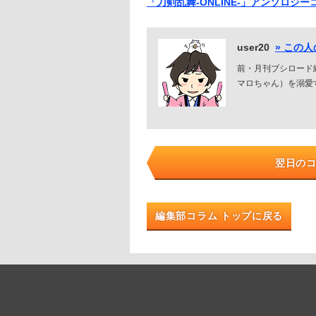
「刀剣乱舞-ONLINE-」アンソロジ
user20
» この
前・月刊ブシロード編
マロちゃん）を溺愛
翌日の
編集部コラム トップに戻る