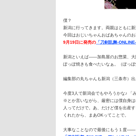
僕？
新潟に行ってきます。両親はともに新
今回はおじいちゃんおばあちゃんのお
9月19日に発売の
「刀剣乱舞-ONLI
新潟といえば――加島屋のお惣菜、大
ぽっぽ焼きも食べたいなぁ。（ぽっぽ
編集部の丸ちゃんも新潟（三条市）出
今度3人で新潟会でもやろうかな♪ 「
※とか言いながら、厳密には僕自身は
人ってだけで。あ、だけど僕を出産す
くれたから、まあOKってことで。
大事なことなので最後にもう１度――