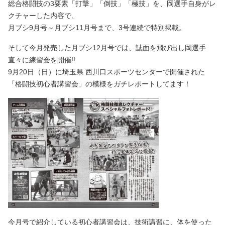
総合格闘技の3要素「打撃」「倒技」「極技」を、岡選手自身がレ
クチャーした内容で、
月ブシ9月号～月ブシ11月号まで、3号連続で特別掲載。
そして今月発売した月ブシ12月号では、誌面を飛び出し岡選手
直々に練習会を開催!!
9月20日（日）に埼玉県 西川口スポーツセンターで開催された
「格闘技初心者講習会」の模様をガチレポートしてます！
今月号で紹介している初心者講習会は、技術講習に、体を使った