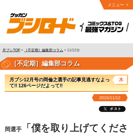
メニュー
トップ
最終号
月ブシ
バックナンバー
連載作品
月ブシTOP
>
［不定期］編集部コラム
>
11/12分
発行書籍
［不定期］編集部コラム
特設ページ
月ブシ12月号の岡倫之選手の記事見逃すなよっ
木
読者ページ
て!! 126ページだよって!!
お問い合わせ
2015/11/12
コミック
グロウル
「僕を取り上げてくださ
岡選手