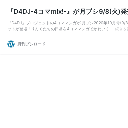
『D4DJ-4コマmix!-』が月ブシ9/8(火
『D4DJ』プロジェクトの4コママンガが 月ブシ2020年10月号(9/8
ットが登場!! りんくたちの日常を4コママンガでかわいく …
続きを
月刊ブシロード